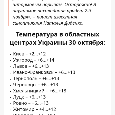
штормовым порывам. Осторожно! А
ощутимое похолодание придет 2-3
ноября», – пишет
известная
синоптикиня Наталья Диденко
.
Температура в областных
центрах Украины 30 окт
ября:
Киев – +2...+12
Ужгород – +6...+14
Львов – +6...+13
Ивано-Франковск – +6...+13
Тернополь – +6...+13
Черновцы – +6...+13
Хмельницкий – +6...+13
Луцк – +6...+13
Ровно – +6...+13
Житомир – +4...+12