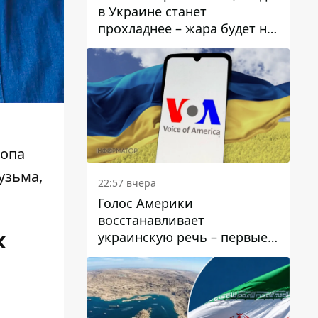
в Украине станет
прохладнее – жара будет не
долго
копа
узьма,
22:57 вчера
Голос Америки
восстанавливает
к
украинскую речь – первые
эфиры ожидаются на
следующей неделе