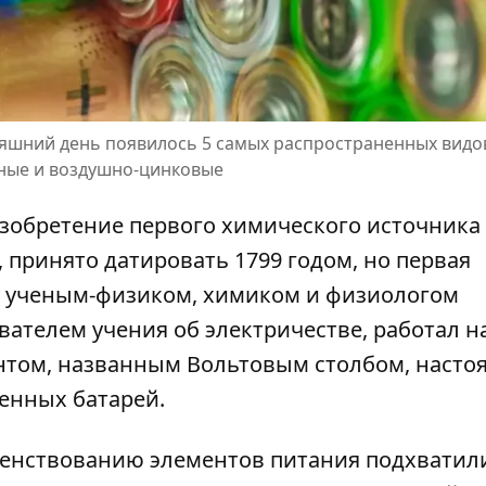
няшний день появилось 5 самых распространенных видо
яные и воздушно-цинковые
Изобретение первого химического источника 
 принято датировать 1799 годом, но первая
ду ученым-физиком, химиком и физиологом
вателем учения об электричестве, работал н
нтом, названным Вольтовым столбом, насто
енных батарей.
енствованию элементов питания подхватил