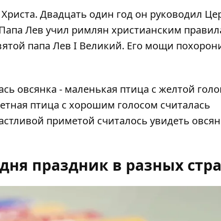
м Христа. Двадцать один год он руководил Ц
Папа Лев учил римлян христианским правил
святой папа Лев I Великий. Его мощи похорон
сь овсянка - маленькая птица с желтой голо
летная птица с хорошим голосом считалась
астливой приметой считалось увидеть овсян
одня праздник в разных стр