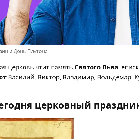
вин и День Плутона
ая церковь
чтит память
Святого Льва
, епис
ют
Василий, Виктор, Владимир, Вольдемар, К
 сегодня церковный праздни