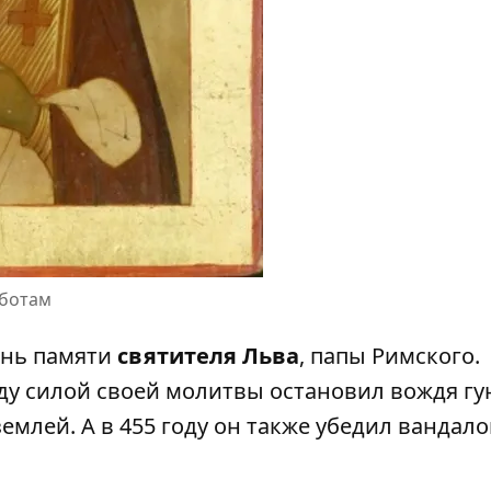
аботам
ень памяти
святителя Льва
, папы Римского.
году силой своей молитвы остановил вождя г
землей. А в 455 году он также убедил вандало