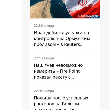
22:36 вчера
Иран добился уступки по
контролю над Ормузским
проливом – в Reuters
раскрыли детали
22:19 вчера
Наш гнев невозможно
измерить – Fire Point
показал ракету с
загадочной отметкой 723
22:05 вчера
Польша после успешных
раскопок на Волыни
захотела провести