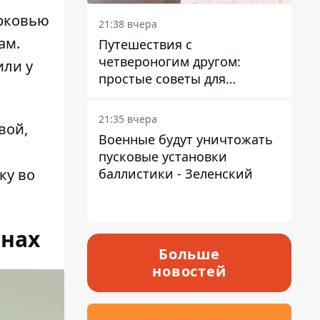
ерковью
21:38 вчера
ам.
Путешествия с
четвероногим другом:
или у
простые советы для
поездок с животными
21:35 вчера
вой,
Военные будут уничтожать
пусковые установки
баллистики - Зеленский
ку во
анах
Больше
новостей