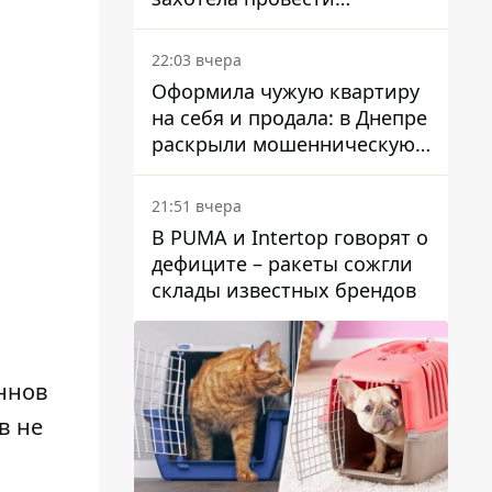
эксгумацию в новых местах
22:03 вчера
Оформила чужую квартиру
на себя и продала: в Днепре
раскрыли мошенническую
схему с недвижимостью
21:51 вчера
В PUMA и Intertop говорят о
дефиците – ракеты сожгли
склады известных брендов
уннов
в не