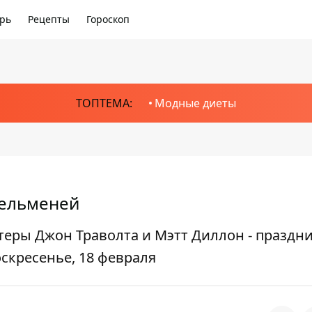
рь
Рецепты
Гороскоп
ТОПТЕМА:
Модные диеты
пельменей
теры Джон Траволта и Мэтт Диллон - праздни
скресенье, 18 февраля