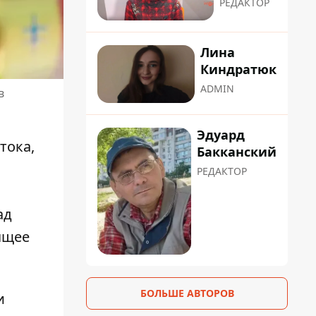
РЕДАКТОР
Лина
Киндратюк
ADMIN
в
Эдуард
тока,
Бакканский
РЕДАКТОР
ад
ящее
БОЛЬШЕ АВТОРОВ
и