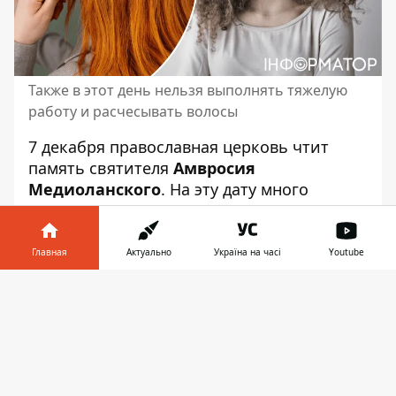
Также в этот день нельзя выполнять тяжелую
работу и расчесывать волосы
7 декабря православная церковь чтит
память святителя
Амвросия
Медиоланского
. На эту дату много
примет для определения погоды и
несколько запретов, в которые верили
наши предки. О них Информатор
Главная
Актуально
Україна на часі
Youtube
расскажет подробнее. А какие еще
Информатор в
церковные праздники мы будем отмечать
Скачать
телефоне
👉
в декабре, читайте здесь
.
Амвросий Медиоланский считается
покровителем учителей, проповедников и
певчих.
Святому молятся
в разных