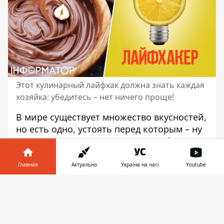
Этот кулинарный лайфхак должна знать каждая
хозяйка: убедитесь – нет ничего проще!
В мире существует множество вкусностей,
но есть одно, устоять перед которым – ну
почти невозможно. Причем, кем бы вы ни
были, то ли взрослой женщиной, или
даже мужчиной, то ли подростком или
Главная
Актуально
Україна на часі
Youtube
ребенком! И это,
конечно, шоколад
.
Информатор в
Черный, молочный или белый – он
Скачать
телефоне
👉
является настоящим "похитителем" наших
сердец и вкусовых предпочтений.