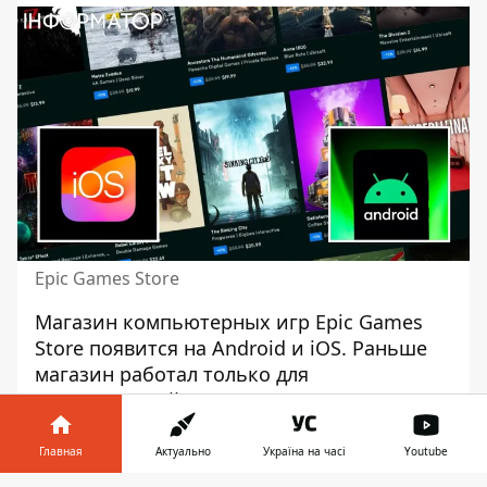
Epic Games Store
Магазин
компьютерных игр
Epic Games
Store появится на Android и iOS. Раньше
магазин работал только для
пользователей компьютеров, однако
теперь ситуация изменится. В компании
Epic Games заявили, что условия для
Главная
Актуально
Україна на часі
Youtube
пользователей будут те же, что и на PC.