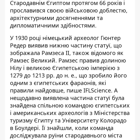
Стародавнім Єгиптом протягом 66 років і
прославився своєю військовою доблестю,
архітектурними досягненнями та
дипломатичними здібностями.
У 1930 році німецький археолог Гюнтер
Редер виявив нижню частину статуї, що
зображала Рамзеса II, також відомого як
Рамзес Великий. Рамзес правив долиною
Нілу і великою Єгипетською імперією з
1279 до 1213 рр. до н. е., що зробило його
одним з єгипетських фараонів, які
правили найдовше,
пише IFLScience
. А
нещодавно виявлена частина статуї була
знайдена спільною командою єгипетських
і американських археологів з Міністерства
туризму Єгипту та Університету Колорадо
в Боулдері. Її знайшли, коли команда
досліджувала руїни стародавнього міста