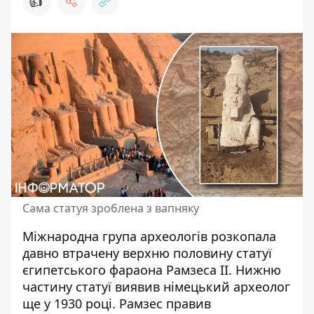
👍
Сама статуя зроблена з вапняку
Міжнародна група археологів розкопала
давно
втрачену верхню половину
статуї
єгипетського фараона Рамзеса II. Нижню
частину статуї виявив німецький археолог
ще у 1930 році. Рамзес правив