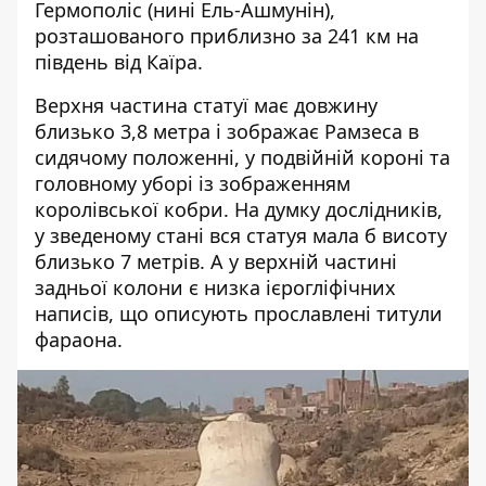
Гермополіс (нині Ель-Ашмунін),
розташованого приблизно за 241 км на
південь від Каїра.
Верхня частина статуї має довжину
близько 3,8 метра і зображає Рамзеса в
сидячому положенні, у подвійній короні та
головному уборі із зображенням
королівської кобри. На думку дослідників,
у зведеному стані вся статуя мала б висоту
близько 7 метрів. А у верхній частині
задньої колони є низка ієрогліфічних
написів, що описують прославлені титули
фараона.