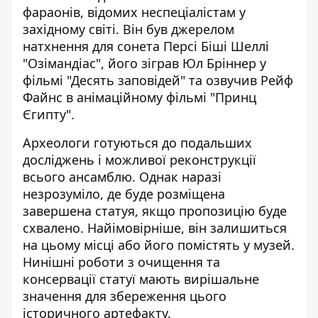
фараонів, відомих неспеціалістам у
західному світі. Він був джерелом
натхнення для сонета Персі Біші Шеллі
"Озімандіас", його зіграв Юл Бріннер у
фільмі "Десять заповідей" та озвучив Рейф
Файнс в анімаційному фільмі "Принц
Єгипту".
Археологи готуються до подальших
досліджень і можливої реконструкції
всього ансамблю. Однак наразі
незрозуміло, де буде розміщена
завершена статуя, якщо пропозицію буде
схвалено. Найімовірніше, він залишиться
на цьому місці або його помістять у музей.
Нинішні роботи з очищення та
консервації статуї мають вирішальне
значення для збереження цього
історичного артефакту.