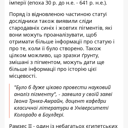
імперії (епоха 30 р. до н.е. - 641 р. н.е.).
Поряд із відновленою частиною статуї
дослідники також виявили сліди
стародавніх синіх і жовтих пігментів, які
вони можуть проаналізувати, щоб
отримати більше інформації про статую і
про те, коли її було створено. Також
цілком можливо, що зразки ґрунту,
змішані з пігментом, можуть дати ще
більше інформації про історію цієї
місцевості.
"Було б дуже цікаво провести науковий
аналіз пігменту", - заявила у своїй заяві
Івона Трнка-Амрайн, доцент кафедри
класичної літератури в Університеті
Колорадо в Боулдері.
Рамзес II - один із небагатьох єгипетських