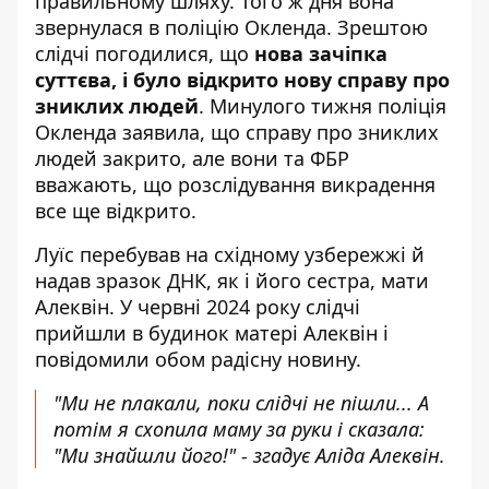
правильному шляху. Того ж дня вона
звернулася в поліцію Окленда. Зрештою
слідчі погодилися, що
нова зачіпка
суттєва, і було відкрито нову справу про
зниклих людей
. Минулого тижня поліція
Окленда заявила, що справу про зниклих
людей закрито, але вони та ФБР
вважають, що розслідування викрадення
все ще відкрито.
Луїс перебував на східному узбережжі й
надав зразок ДНК, як і його сестра, мати
Алеквін. У червні 2024 року слідчі
прийшли в будинок матері Алеквін і
повідомили обом радісну новину.
"Ми не плакали, поки слідчі не пішли... А
потім я схопила маму за руки і сказала:
"Ми знайшли його!" - згадує Аліда Алеквін.