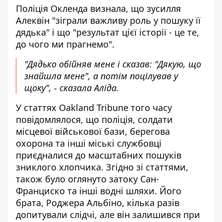
Поліція Окленда визнала, що зусилля
Алеквін "зіграли важливу роль у пошуку її
дядька" і що "результат цієї історії - це те,
до чого ми прагнемо".
"Дядько обійняв мене і сказав: "Дякую, що
знайшла мене", а потім поцілував у
щоку", - сказала Аліда.
У статтях Oakland Tribune того часу
повідомлялося, що поліція, солдати
місцевої військової бази, берегова
охорона та інші міські службовці
приєдналися до масштабних пошуків
зниклого хлопчика. Згідно зі статтями,
також було оглянуто затоку Сан-
Франциско та інші водні шляхи. Його
брата, Роджера Альбіно, кілька разів
допитували слідчі, але він залишився при