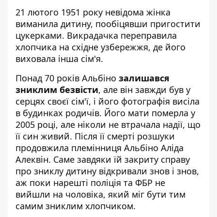
21 лютого 1951 року невідома жінка
виманила дитину, пообіцявши пригостити
цукерками. Викрадачка переправила
хлопчика на східне узбережжя, де його
виховала інша сім'я.
Понад 70 років Альбіно
залишався
зниклим безвісти
, але він завжди був у
серцях своєї сім'ї, і його фотографія висіла
в будинках родичів. Його мати померла у
2005 році, але ніколи не втрачала надії, що
її син живий. Після її смерті розшуки
продовжила племінниця Альбіно Аліда
Алеквін. Саме завдяки їй закриту справу
про зниклу дитину відкривали знов і знов,
аж поки нарешті поліція та ФБР не
вийшли на чоловіка, який міг бути тим
самим зниклим хлопчиком.