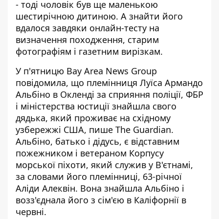
- тоді чоловік був ще
маленькою
шестирічною дитиною
. А знайти його
вдалося завдяки онлайн-тесту на
визначення походження, старим
фотографіям і газетним вирізкам.
У п'ятницю Bay Area News Group
повідомила, що племінниця Луїса Армандо
Альбіно в Окленді за сприяння поліції, ФБР
і міністерства юстиції знайшла свого
дядька, який проживає на східному
узбережжі США,
пише The Guardian
.
Альбіно, батько і дідусь, є відставним
пожежником і ветераном Корпусу
морської піхоти, який служив у В'єтнамі,
за словами його племінниці, 63-річної
Аліди Алеквін. Вона знайшла Альбіно і
возз'єднала його з сім'єю в Каліфорнії в
червні.