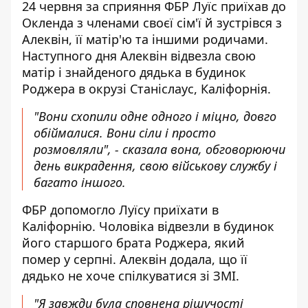
24 червня за сприяння ФБР Луїс приїхав до
Окленда з членами своєї сім'ї й зустрівся з
Алеквін, її матір'ю та іншими родичами.
Наступного дня Алеквін відвезла свою
матір і знайденого дядька в будинок
Роджера в окрузі Станіслаус, Каліфорнія.
"Вони схопили одне одного і міцно, довго
обіймалися. Вони сіли і просто
розмовляли", - сказала вона, обговорюючи
день викрадення, свою військову службу і
багато іншого.
ФБР допомогло Луїсу приїхати в
Каліфорнію. Чоловіка відвезли в будинок
його старшого брата Роджера, який
помер у серпні. Алеквін додала, що її
дядько не хоче спілкуватися зі ЗМІ.
"Я завжди була сповнена рішучості