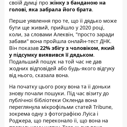
своїй думці про
жінку з банданою на
голові, яка забрала його брата
.
Перше уявлення про те, що її дядько може
бути ще живий, прийшло у 2020 році,
коли, за словами Алеквін, "просто заради
забави" вона пройшла онлайн-тест ДНК.
Він показав
22% збігу з чоловіком, який
у підсумку виявився її дядьком
.
Подальший пошук на той час не дав
жодних відповідей або будь-якого відгуку
від нього, сказала вона.
На початку цього року вона та її доньки
знову почали пошуки. Під час візиту до
публічної бібліотеки Окленда вона
переглянула мікрофільми статей Tribune,
зокрема одну з фотографією Луїса і
Роджера, що переконало її, що вона на