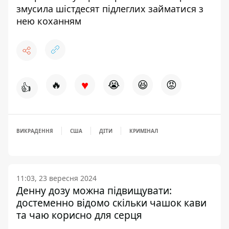
змусила шістдесят підлеглих займатися з
нею коханням
♥
🔥
😭
😆
😡
👍
ВИКРАДЕННЯ
США
ДІТИ
КРИМІНАЛ
11:03, 23 вересня 2024
Денну дозу можна підвищувати:
достеменно відомо скільки чашок кави
та чаю корисно для серця