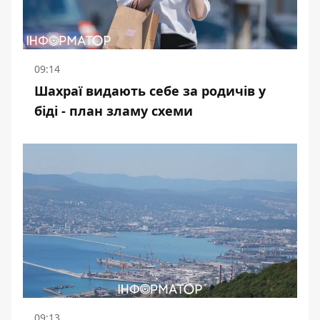
09:14
Шахраї видають себе за родичів у
біді - план зламу схеми
09:13