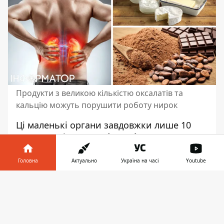
Продукти з великою кількістю оксалатів та
кальцію можуть порушити роботу нирок
Ці маленькі органи завдовжки лише 10
сантиметрів -
великі трудівники
,
що
виконують не менше роботи, ніж
печінка
. Вони фільтрують кров,
Головна
Актуально
Україна на часі
Youtube
підтримують оптимальний баланс рідини
Інформатор у
в організмі, регулюють тиск та рівень
Завантажити
телефоні
👉
важливих мінералів, виробляють
гормони.