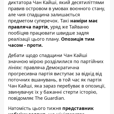
диктатора Чан Кайші, який десятиліттями
правив островом в умовах воєнного стану,
але чия спадщина залишається
предметом суперечок. Такі
наміри має
правляча партія,
уряд же Тайваню
пообіцяв працювати швидше задля
реалізації цього плану.
Опозиція тим
часом - проти.
Дебати щодо спадщини Чан Кайші
значною мірою розділилися по партійних
лініях: правляча Демократична
прогресивна партія виступає за відхід від
поточних вшанувань, в той час як партія
Чан Кайші, яка зараз перебуває в опозиції,
звинувачує їх у бажанні стерти історію,
повідомляє
The Guardian.
Натомість цього тижня
представник