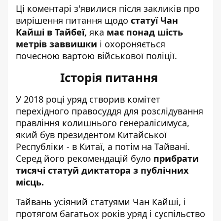
Ці коментарі з'явилися після закликів про
вирішення питання щодо
статуї Чан
Кайші в Тайбеї,
яка
має понад шість
метрів заввишки
і охороняється
почесною вартою військової поліції.
Історія питання
У 2018 році уряд створив комітет
перехідного правосуддя для розслідування
правління колишнього генералісимуса,
який був президентом Китайської
Республіки - в Китаї, а потім на Тайвані.
Серед його рекомендацій було
прибрати
тисячі статуй диктатора з публічних
місць.
Тайвань усіяний статуями Чан Кайші, і
протягом багатьох років уряд і суспільство