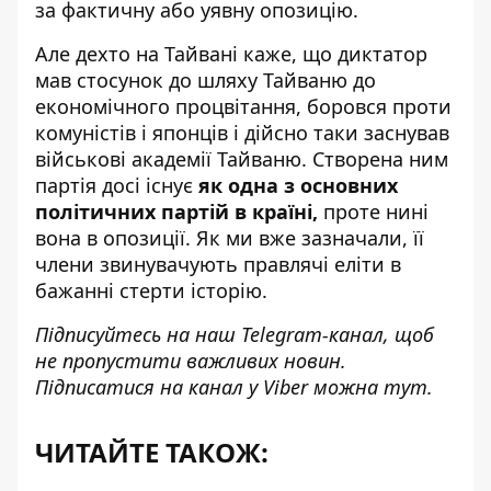
за фактичну або уявну опозицію.
Але дехто на Тайвані каже, що диктатор
мав стосунок до шляху Тайваню до
економічного процвітання, боровся проти
комуністів і японців і дійсно таки заснував
військові академії Тайваню. Створена ним
партія досі існує
як одна з основних
політичних партій в країні,
проте нині
вона в опозиції. Як ми вже зазначали, її
члени звинувачують правлячі еліти в
бажанні стерти історію.
Підписуйтесь на наш
Telegram-канал
, щоб
не пропустити важливих новин.
Підписатися на канал у Viber можна
тут
.
ЧИТАЙТЕ ТАКОЖ: