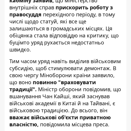
кабміну заявив,
що міністерство
внутрішніх справ
прискорить роботу з
правосуддя
перехідного періоду, в тому
числі щодо статуй, які все ще
залишаються в громадських місцях. Ця
обіцянка стала відповіддю на критику, що
буцімто уряд рухається недостатньо
швидко.
Тим часом уряд навіть виділив військовим
субсидію, щоб стимулювати демонтаж. В
свою чергу Міноборони країни заявило,
що воно
повинно "враховувати
традиції".
Міністр оборони повідомив, що
вшанування Чан Кайші, який заснував
військові академії в Китаї й на Тайвані, є
військовою традицією. До всього, він
вважає військові об'єкти приватною
власністю,
повідомила місцева преса.