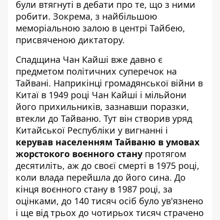
були втягнуті в дебати про те, що з ними
робити. Зокрема, з найбільшою
меморіальною залою в центрі Тайбею,
присвяченою диктатору.
Спадщина Чан Кайші вже давно є
предметом політичних суперечок на
Тайвані. Наприкінці громадянської війни в
Китаї в 1949 році Чан Кайші і мільйони
його прихильників, зазнавши поразки,
втекли до Тайваню. Тут він створив уряд
Китайської Республіки у вигнанні і
керував населенням Тайваню в умовах
жорстокого воєнного стану
протягом
десятиліть, аж до своєї смерті в 1975 році,
коли влада перейшла до його сина. До
кінця воєнного стану в 1987 році, за
оцінками, до 140 тисяч осіб було ув'язнено
і ще від трьох до чотирьох тисяч страчено