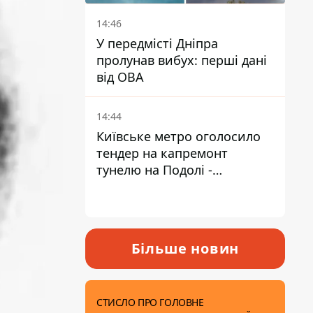
14:46
У передмісті Дніпра
пролунав вибух: перші дані
від ОВА
14:44
Київське метро оголосило
тендер на капремонт
тунелю на Подолі -
триватиме майже два роки
Більше новин
СТИСЛО ПРО ГОЛОВНЕ