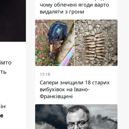
чому обпечені ягоди варто
видаляти з грони
імто
іть
15:18
Сапери знищили 18 старих
вибухівок на Івано-
Франківщині
ін
же