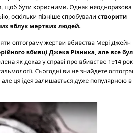
и, щоб бути корисними. Однак неодноразова
фію, оскільки пізніше спробували
створити
них яблук мертвих людей.
взяти оптограму жертви вбивства Мері Джейн 
рійного вбивці Джека Різника, але все бу
на ​​як доказ у справі про вбивство 1914 рок
альмології. Сьогодні ви не знайдете оптогра
у, але ця ідея залишається дуже популярною в