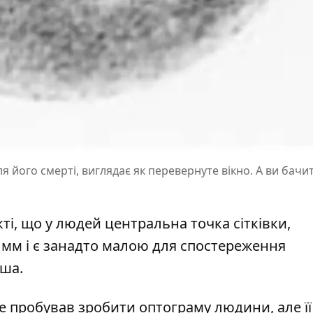
 його смерті, виглядає як перевернуте вікно. А ви бачит
і, що у людей центральна точка сітківки,
 мм і є занадто малою для спостереження
ьша.
не пробував зробити оптограму людини, але її