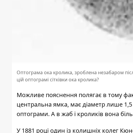
Оптограма ока кролика, зроблена незабаром після
цій оптограмі сітківки ока кролика?
Можливе пояснення полягає в тому факт
центральна ямка, має діаметр лише 1,5
оптограми. А в жаб і кроликів вона біл
У 1881 році один із колишніх колег Кю