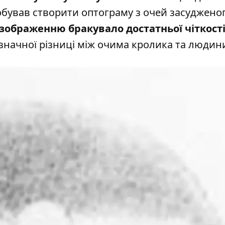
бував створити оптограму з очей засудженог
зображенню бракувало достатньої чіткості
значної різниці між очима кролика та людин