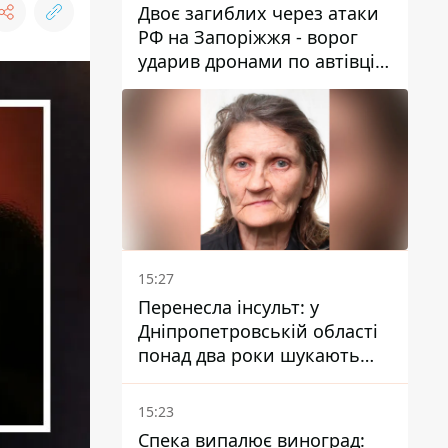
Двоє загиблих через атаки
РФ на Запоріжжя - ворог
ударив дронами по автівці
та селищу
15:27
Перенесла інсульт: у
Дніпропетровській області
понад два роки шукають
зниклу жінку
15:23
Спека випалює виноград: