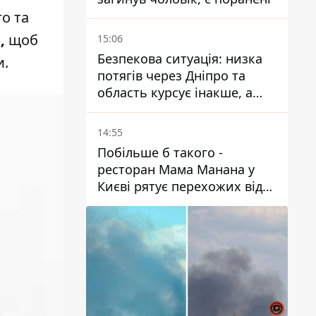
о та
,
щоб
15:06
Безпекова ситуація: низка
и.
потягів через Дніпро та
область курсує інакше, а
частину шляху замінили
автобусами та
14:55
електричками
Побільше б такого -
ресторан Мама Манана у
Києві рятує перехожих від
спеки