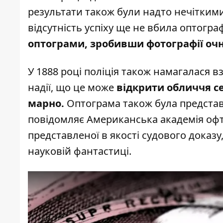
результати також були надто нечітким
відсутність успіху ще не вбила оптогра
оптограми, зробивши фотографії оч
У 1888 році поліція також намагалася 
надії, що це може
відкрити обличчя се
марно.
Оптограма також була представле
повідомляє Американська академія офт
представленої в якості судового доказ
науковій фантастиці.