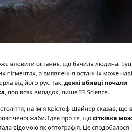
же вловити останнє, що бачила людина. Буц
их пігментах, а виявлення останніх може нав
рла від його рук. Так,
деякі вбивці почали
ка
, про всяк випадок,
пише
IFLScience.
століття, на ім'я Крістоф Шайнер сказав, що в
розсіченої жаби. Ідея про те, що
сітківка мо
тала відомою як оптографія. Це сподобалося