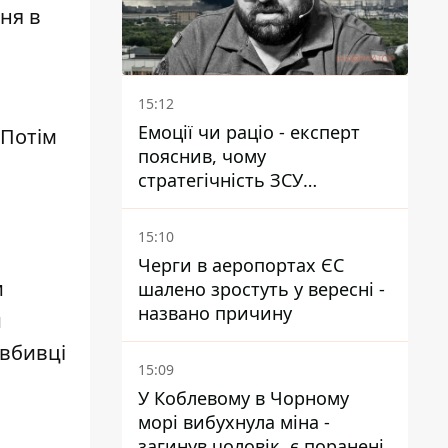
ня в
15:12
Емоції чи раціо - експерт
 Потім
пояснив, чому
стратегічність ЗСУ
важливіша за емоційні
атаки РФ
15:10
Черги в аеропортах ЄС
и
шалено зростуть у вересні -
названо причину
и
 вбивці
15:09
У Коблевому в Чорному
морі вибухнула міна -
загинув чоловік, є поранені