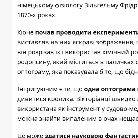
німецькому фізіологу Вільгельму Фрідр
1870-х роках.
Кюне
почав проводити експерименти
виставляв на них яскраві зображення, п
він розрізав їх і використав хімічний р
родопсину, який міститься в паличках с
оптограму, яка показувала б те, що бі
Інтригуючим є те, що
одна оптограма 
дивитися кролика. Вікторіанці швидко 
використана як інструмент у судово-м
можна знайти випаленим в очах нещас
Це може
здатися науковою фантастик