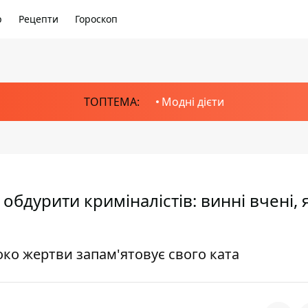
р
Рецепти
Гороскоп
ТОПТЕМА:
Модні дієти
обдурити криміналістів: винні вчені, я
ко жертви запам'ятовує свого ката