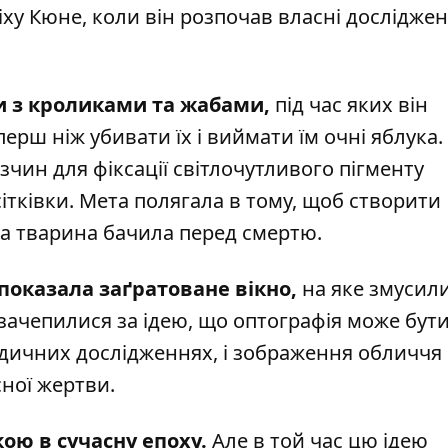
іху Кюне, коли він розпочав власні досліджен
 з кроликами та жабами,
під час яких він
ерш ніж убивати їх і виймати їм очні яблука.
озчин для фіксації світлочутливого пігменту
ітківки. Мета полягала в тому, щоб створити
дна тварина бачила перед смертю.
показала заґратоване вікно,
на яке змусил
зачепилися за ідею, що оптографія може бут
едичних дослідженнях, і зображення обличчя
ної жертви.
ою в сучасну епоху.
Але в той час цю ідею