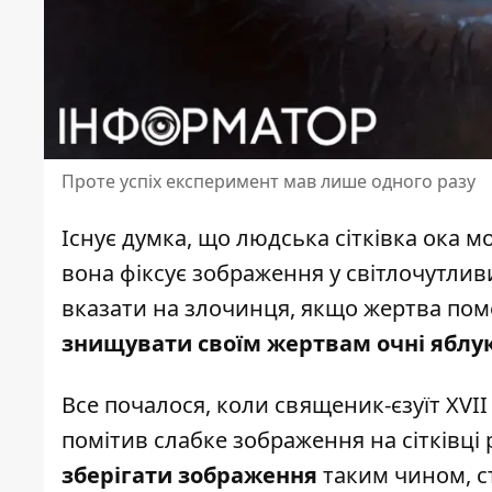
Проте успіх експеримент мав лише одного разу
Існує думка, що
людська сітківка ока
мо
вона фіксує зображення у світлочутлив
вказати на злочинця, якщо жертва поме
знищувати своїм жертвам очні яблу
Все почалося, коли священик-єзуїт XVII 
помітив слабке зображення на сітківці 
зберігати зображення
таким чином, с