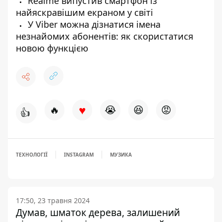
Realme випустив смартфон із
найяскравішим екраном у світі
У Viber можна дізнатися імена
незнайомих абонентів: як скористатися
новою функцією
♥
🔥
😭
😆
😡
👍
ТЕХНОЛОГІЇ
INSTAGRAM
МУЗИКА
17:50, 23 травня 2024
Думав, шматок дерева, залишений