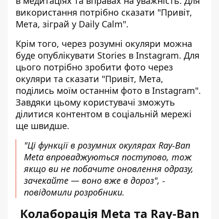
в медитаціях та вправах на уважність. Для
використання потрібно сказати "Привіт,
Мета, зіграй у Daily Calm".
Крім того, через розумні окуляри можна
буде опублікувати Stories в Instagram. Для
цього потрібно зробити фото через
окуляри та сказати "Привіт, Мета,
поділись моїм останнім фото в Instagram".
Завдяки цьому користувачі зможуть
ділитися контентом в соціальній мережі
ще швидше.
"Ці функції в розумних окулярах Ray-Ban
Meta впроваджуються поступово, тож
якщо ви не побачите оновлення одразу,
зачекайте — воно вже в дороз", -
повідомили розробники.
Колаборація Meta та Ray-Ban