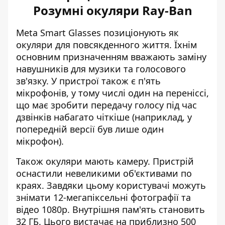
Розумні окуляри Ray-Ban
Meta Smart Glasses позиціонують як
окуляри для повсякденного життя. Їхнім
основним призначенням вважають
заміну
навушників для музики
та голосового
зв'язку. У пристрої також є п'ять
мікрофонів, у тому числі один на переніссі,
що має зробити передачу голосу під час
дзвінків набагато чіткіше (наприклад, у
попередній версії був лише один
мікрофон).
Також окуляри мають камеру. Пристрій
оснастили невеликими об'єктивами по
краях. Завдяки цьому користувачі можуть
знімати 12-мегапіксельні фотографії та
відео 1080p. Внутрішня пам'ять становить
32 ГБ. Цього вистачає на приблизно 500