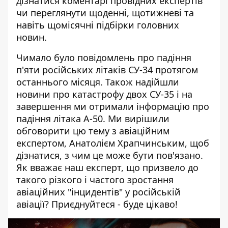
дізнатися коментарі провідних експертів
чи переглянути щоденні, щотижневі та
навіть щомісячні підбірки головних
новин.
Чимало було повідомлень про падіння
п'яти російських літаків СУ-34 протягом
останнього місяця. Також надійшли
новини про катастрофу двох СУ-35 і на
завершення ми отримали інформацію про
падіння літака А-50. Ми вирішили
обговорити цю тему з авіаційним
експертом, Анатолієм Храпчинським, щоб
дізнатися, з чим це може бути пов'язано.
Як вважає наш експерт, що призвело до
такого різкого і частого зростання
авіаційних "інцидентів" у російській
авіації? Приєднуйтеся - буде цікаво!