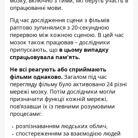
мозку, включно з тими, які беруть участь в
опрацюванні мови.
Під час дослідження сцени з фільмів
раптово зупинялися з 20-секундною
перервою між кожною сценою. В цей час
мозок також працював – дослідники
припускають, що
в цьому випадку
спрацьовувала пам'ять.
Не всі реагують або сприймають
фільми однаково.
Загалом під час
перегляду фільму було активовано 24 різні
мережі мозку. Потім дослідники могли
призначити функції кожній мережі,
пов’язавши їх із певними розумовими
процесами:
розпізнаванням людських облич,
спостереженням за взаємодією людей