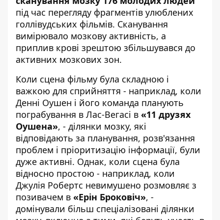
сканування мозку 176 молодих людей
під час перегляду фрагментів улюблених
голлівудських фільмів. Сканування
вимірювало мозкову активність, а
приплив крові зрештою збільшувався до
активних мозкових зон.
Коли сцена фільму була складною і
важкою для сприйняття - наприклад, коли
Денні Оушен і його команда планують
пограбування в Лас-Вегасі в
«11 друзях
Оушена»
, - ділянки мозку, які
відповідають за планування, розв'язання
проблем і пріоритизацію інформації, були
дуже активні. Однак, коли сцена була
відносно простою - наприклад, коли
Джулія Робертс невимушено розмовляє з
позивачем в
«Ерін Броковіч»
, -
домінували більш спеціалізовані ділянки