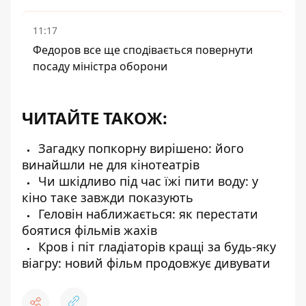
11:17
Федоров все ще сподівається повернути
посаду міністра оборони
ЧИТАЙТЕ ТАКОЖ:
Загадку попкорну вирішено: його
винайшли не для кінотеатрів
Чи шкідливо під час їжі пити воду: у
кіно таке завжди показують
Геловін наближається: як перестати
боятися фільмів жахів
Кров і піт гладіаторів кращі за будь-яку
віагру: новий фільм продовжує дивувати