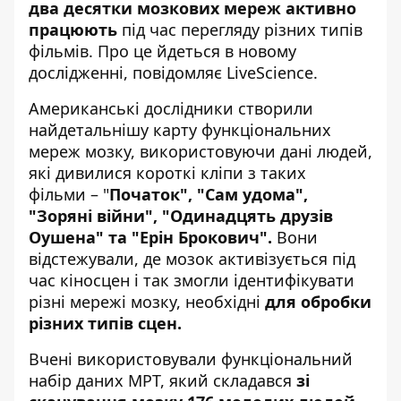
два десятки мозкових мереж активно
працюють
під час перегляду різних типів
фільмів. Про це йдеться в новому
дослідженні,
повідомляє
LiveScience.
Американські дослідники створили
найдетальнішу карту функціональних
мереж мозку, використовуючи дані людей,
які дивилися короткі кліпи з таких
фільми – "
Початок", "Сам удома",
"Зоряні війни", "Одинадцять друзів
Оушена" та "Ерін Брокович".
Вони
відстежували, де мозок активізується під
час кіносцен і так змогли ідентифікувати
різні мережі мозку, необхідні
для обробки
різних типів сцен.
Вчені використовували функціональний
набір даних МРТ, який складався
зі