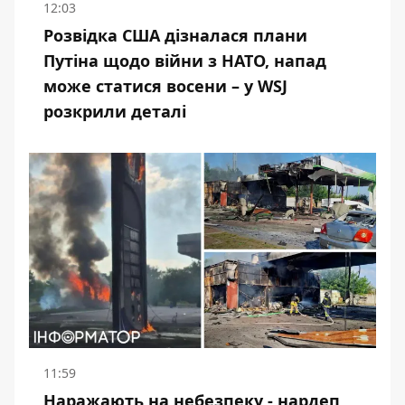
12:03
Розвідка США дізналася плани
Путіна щодо війни з НАТО, напад
може статися восени – у WSJ
розкрили деталі
11:59
Наражають на небезпеку - нардеп