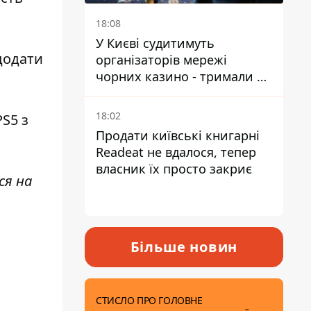
18:08
У Києві судитимуть
додати
організаторів мережі
чорних казино - тримали 39
закладів
18:02
PS5 з
Продати київські книгарні
Readeat не вдалося, тепер
власник їх просто закриє
ся на
Більше новин
СТИСЛО ПРО ГОЛОВНЕ