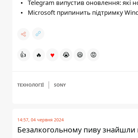
Telegram випустив оновлення: які но
Microsoft припинить підтримку Wind
♥
👍
🔥
😭
😆
😡
ТЕХНОЛОГІЇ
SONY
14:57, 04 червня 2024
Безалкогольному пиву знайшли г