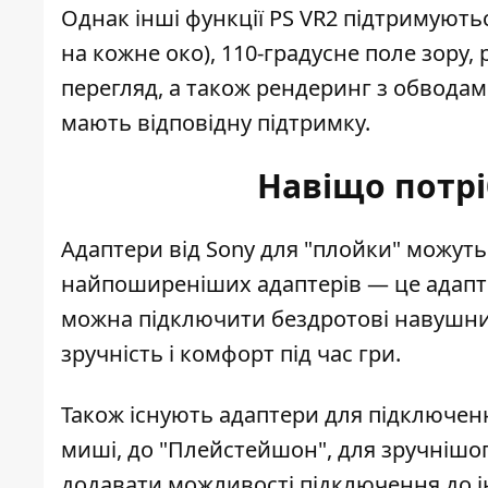
Однак інші функції PS VR2 підтримуютьс
на кожне око), 110-градусне поле зору,
перегляд, а також рендеринг з обводами 
мають відповідну підтримку.
Навіщо потрі
Адаптери від
Sony для "плойки"
можуть 
найпоширеніших адаптерів — це адапте
можна підключити бездротові навушник
зручність і комфорт під час гри.
Також існують адаптери для підключенн
миші,
до "Плейстейшон", для зручнішо
додавати можливості підключення до 