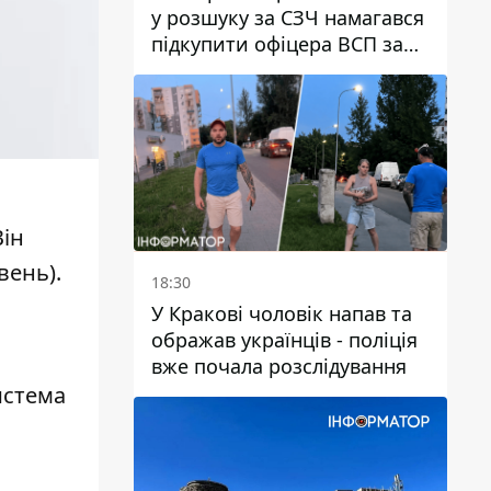
у розшуку за СЗЧ намагався
підкупити офіцера ВСП за
40 тисяч гривень
Він
вень).
18:30
У Кракові чоловік напав та
.
ображав українців - поліція
вже почала розслідування
истема