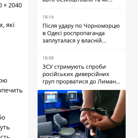
 × 2040
оформити електронну
картку
18:14
, які
Після удару по Чорноморцю
в Одесі роспропаганда
заплуталася у власній
брехні
18:08
ЗСУ стримують спроби
російських диверсійних
гою
груп прорватися до Лимана
- Трегубов
зпечить
бо
жуть
сть