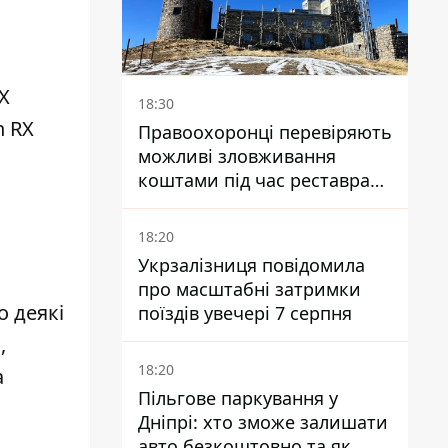
X
18:30
n RX
Правоохоронці перевіряють
можливі зловживання
коштами під час реставрації
обсерваторії на Піп Івані
18:20
Укрзалізниця повідомила
про масштабні затримки
о деякі
поїздів увечері 7 серпня
,
18:20
а
Пільгове паркування у
Дніпрі: хто зможе залишати
авто безкоштовно та як