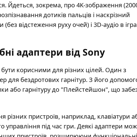
я. Йдеться, зокрема, про 4K-зображення (2000
 розпізнавання дотиків пальців і наскрізний
(без відстеження руху очей) і 3D-аудіо в іграх
бні адаптери від Sony
бути корисними для різних цілей. Один з
р для бездротових гарнітур. З його допомо
и або гарнітуру до "Плейстейшон", що забе
я різних пристроїв, наприклад, клавіатури а
го
управління під час гри. Деякі адаптери мо
інших пристроїв, розширюючи функціональні