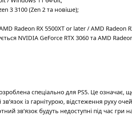
t / Windows 11 64-bit;
en 3 3100 (Zen 2 та новіше);
-AMD Radeon RX 5500XT or later / AMD Radeon R
ється NVIDIA GeForce RTX 3060 та AMD Radeo
озроблена спеціально для PS5. Це означає, щ
 зв’язок із гарнітурою, відстеження руху очей
ний зв’язок будуть недоступні під час гри н