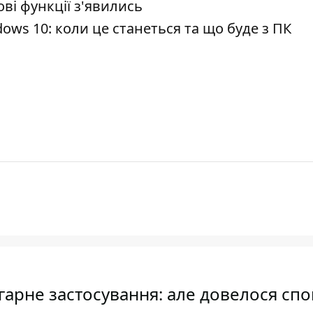
ві функції з'явились
ows 10: коли це станеться та що буде з ПК
арне застосування: але довелося сп