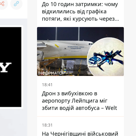
До 10 годин затримки: чому
відхилились від графіка
потяги, які курсують через
Дніпро та область
18:41
Дрон з вибухівкою в
аеропорту Лейпцига міг
збити водій автобуса – Welt
18:31
На Чернігівщині військовий