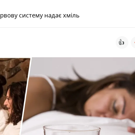
рвову систему надає хміль
👍