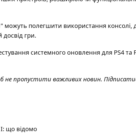
ки" можуть полегшити використання консолі, 
 досвід гри.
тестування системного оновлення
для PS4 та 
об не пропустити важливих новин. Підписати
І: що відомо