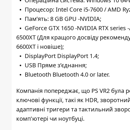
Операційна система: Windows 10 64-bi
Процесор: Intel Core i5-7600 / AMD Ryz
Пам’ять: 8 GB GPU -NVIDIA;
GeForce GTX 1650 -NVIDIA RTX series 
6500XT (Для кращого досвіду рекоменду
6600XT і новіше);
DisplayPort DisplayPort 1.4;
USB Пряме з’єднання;
Bluetooth Bluetooth 4.0 or later.
Компанія попереджає, що PS VR2 була р
ключові функції, такі як HDR, зворотний
адаптивні тригери та тактильний зворот
комп'ютері чи ноутбуці.