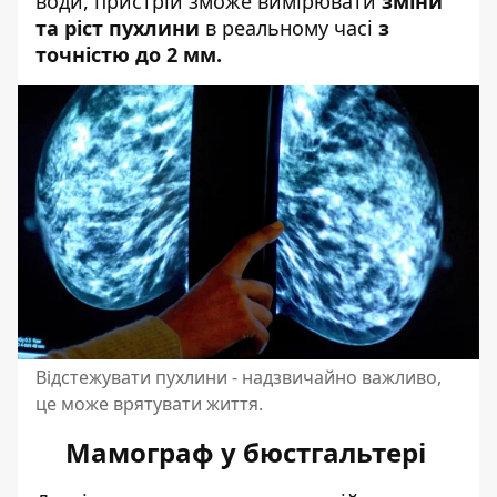
води, пристрій зможе вимірювати
зміни
та ріст пухлини
в реальному часі
з
точністю до 2 мм.
Відстежувати пухлини - надзвичайно важливо,
це може врятувати життя.
Мамограф у бюстгальтері