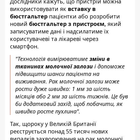
Дослідники кажуть, що пристрій можна
використовувати як
вставку в
бюстгальтер
пацієнтки або розробити
новий
бюстгальтер з пристроєм,
який
записуватиме дані і надсилатиме їх
користувачеві та лікареві через
смартфон.
"Технологія вимірюватиме
зміни в
тканинах молочної залози
і допоможе
підвищити шанси пацієнта на
виживання. Рак молочної залози може
рости дуже швидко: 1 мм за шість
місяців або 2 мм за шість тижнів. Це був
би додатковий захід, щоб побачити, як
швидко росте пухлина".
Так, щороку у Великій Британії
реєструється понад 55 тисяч нових
випадків захворювання на рак молочної