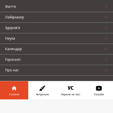
Життя
Лайфхакер
Здоров'я
Наука
Календар
Гороскоп
Про нас
Головна
Актуально
Україна на часі
Youtube
Інформатор у
Інформатор проекти
Завантажити
телефоні
👉