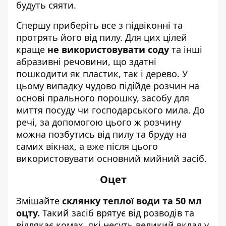
будуть сяяти.
Спершу приберіть все з підвіконні та
протрять його від пилу. Для цих цілей
краще
не використовувати соду
та інші
абразивні речовини, що здатні
пошкодити як пластик, так і дерево. У
цьому випадку чудово підійде розчин на
основі прального порошку, засобу для
миття посуду чи господарського мила. До
речі, за допомогою цього ж розчину
можна позбутись від пилу та бруду на
самих вікнах, а вже після цього
використовувати основний мийний засіб.
Оцет
Змішайте
склянку теплої води та 50 мл
оцту.
Такий засіб врятує від розводів та
відлякає комах, які несуть великий вклад у