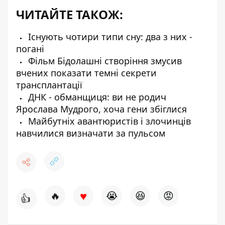
ЧИТАЙТЕ ТАКОЖ:
Існують чотири типи сну: два з них -
погані
Фільм Бідолашні створіння змусив
вчених показати темні секрети
трансплантації
ДНК - обманщиця: ви не родич
Ярослава Мудрого, хоча гени збіглися
Майбутніх авантюристів і злочинців
навчилися визначати за пульсом
♥
🔥
😭
😆
😡
👍