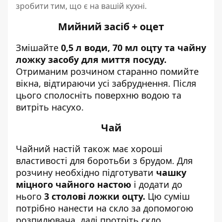
зробити тим, що є на вашій кухні.
Мийний засіб + оцет
Змішайте
0,5 л води, 70 мл оцту та чайну
ложку засобу
для миття посуду.
Отриманим розчином старанно помийте
вікна, відтираючи усі забруднення. Після
цього сполосніть поверхню водою та
витріть насухо.
Чай
Чайний настій також має хороші
властивості для боротьби з брудом. Для
розчину необхідно підготувати
чашку
міцного чайного настою
і додати до
нього
3 столові ложки оцту.
Цю суміш
потрібно нанести на скло за допомогою
розпилювача, далі протріть скло