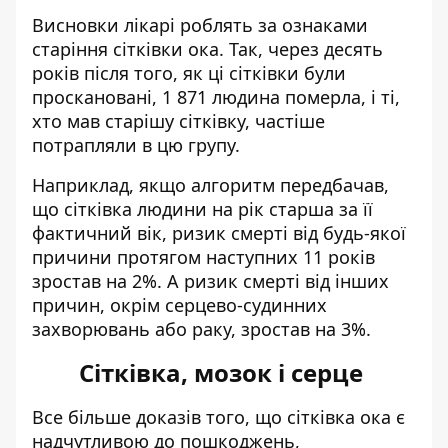
Висновки лікарі роблять за ознаками
старіння сітківки ока. Так, через десять
років після того, як ці сітківки були
проскановані, 1 871 людина померла, і ті,
хто мав старішу сітківку, частіше
потрапляли в цю групу.
Наприклад, якщо алгоритм передбачав,
що сітківка людини на рік старша за її
фактичний вік, ризик смерті від будь-якої
причини протягом наступних 11 років
зростав на 2%. А ризик смерті від інших
причин, окрім серцево-судинних
захворювань або раку, зростав на 3%.
Сітківка, мозок і серце
Все більше доказів того, що сітківка ока є
надчутливою до пошкоджень,