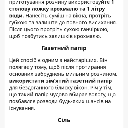
приготування розчину використовуйте
1
столову ложку крохмалю та 1 літру
води.
Нанесіть суміш на вікна, протріть
губкою та залиште до повного висихання.
Після цього протріть сухою ганчіркою,
щоб позбутись залишків крохмалю.
Газетний папір
Цей спосіб є одним з найстаріших. Він
полягає у тому, щоб після протирання
основних забруднень мильним розчином,
використати зім’ятий газетний папір
для бездоганного блиску вікон. Річ у тім,
що такий папір чудово вбирає вологу, що
позбавляє розводи будь-яких шансів на
існування.
Сіль