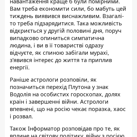
навантаження краще б були помірними.
Вам треба економити сили, бо мабуть цей
тиждень виявився виснажливим. Взагалі-
то треба підзарядитися. Така можливість
відкриється у другій половині дня, поруч
випадково опиниться симпатична
людина, і ви в її товаристві одразу
відчуєте, як спиною забігали мурахі,
з’явився інтерес до життя та приплив
енергії.
Раніше астрологи розповіли, як
позначиться
перехід Плутона у знак
Водолія
на особистих гороскопах, долях
країн і завершенні війни. Астрологи
впевнені, що на росію чекає поразка, хаос
і розвал.
Також Інформатор розповідав про те, як
вплине на світову політику, війну з росією