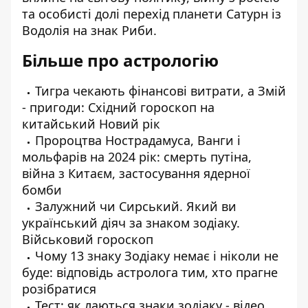
та особисті долі
перехід планети Сатурн із
Водолія на знак Риби
.
Більше про астрологію
Тигра чекають фінансові витрати, а Змій
- пригоди: Східний гороскоп на
китайський Новий рік
Пророцтва Нострадамуса, Ванги і
мольфарів на 2024 рік: смерть путіна,
війна з Китаєм, застосування ядерної
бомби
Залужний чи Сирський. Який ви
український діяч за знаком зодіаку.
Військовий гороскоп
Чому 13 знаку Зодіаку немає і ніколи не
буде: відповідь астролога тим, хто прагне
розібратися
Тест: як лаються знаки зодіаку - відео