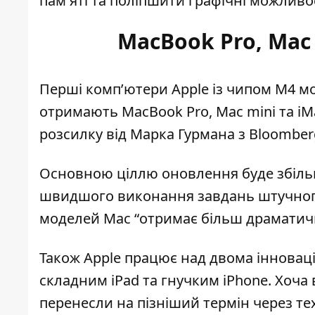
пам'яті та поліпшити графічні можливос
MacBook Pro, Mac 
Перші
комп’ютери Apple із чипом M4
мо
отримають MacBook Pro, Mac mini та i
розсилку від Марка Гурмана з Bloomber
Основною ціллю оновлення буде
збіл
швидшого виконання завдань штучного 
моделей Mac “отримає більш драматичн
Також Apple працює над двома
інновац
складним iPad та гнучким iPhone
. Хоча
перенесли на пізніший термін через те