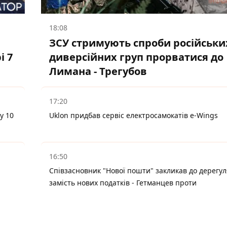
18:08
ЗСУ стримують спроби російськи
і 7
диверсійних груп прорватися до
Лимана - Трегубов
17:20
у 10
Uklon придбав сервіс електросамокатів e-Wings
16:50
Співзасновник "Нової пошти" закликав до дерегул
замість нових податків - Гетманцев проти