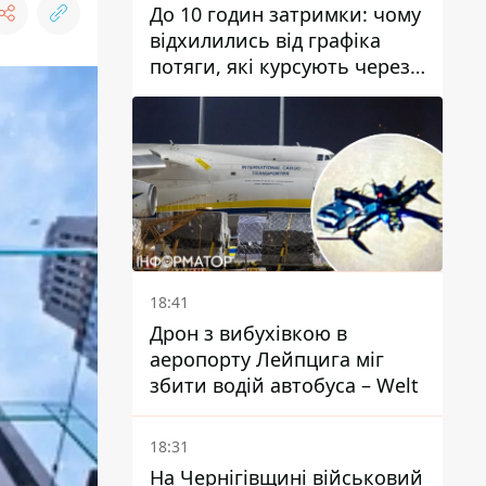
До 10 годин затримки: чому
відхилились від графіка
потяги, які курсують через
Дніпро та область
18:41
Дрон з вибухівкою в
аеропорту Лейпцига міг
збити водій автобуса – Welt
18:31
На Чернігівщині військовий