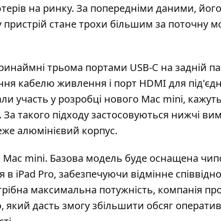
терів на ринку
. За попередніми даними, йог
у пристрій стане трохи більшим за поточну м
принаймні трьома портами USB-C на задній па
ання кабелю живлення і порт HDMI для під'єд
рали участь у розробці нового Mac mini, кажут
ці. За такого підходу застосовуються нижчі ви
еже алюмінієвий корпус.
го Mac mini. Базова модель буде оснащена чип
 в iPad Pro, забезпечуючи відмінне співвід
потрібна максимальна потужність, компанія пр
, який дасть змогу збільшити обсяг оператив