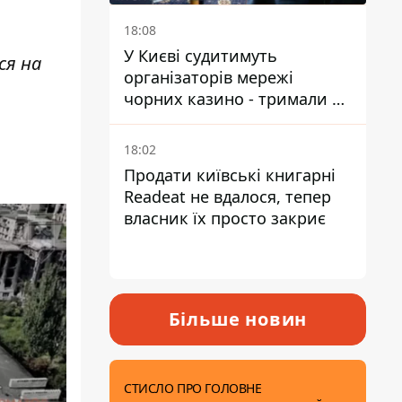
18:08
У Києві судитимуть
ся на
організаторів мережі
чорних казино - тримали 39
закладів
18:02
Продати київські книгарні
Readeat не вдалося, тепер
власник їх просто закриє
Більше новин
СТИСЛО ПРО ГОЛОВНЕ