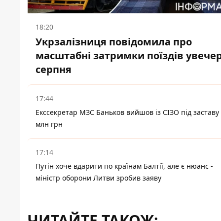
18:20
Укрзалізниця повідомила про
масштабні затримки поїздів увечер
серпня
17:44
Екссекретар МЗС Баньков вийшов із СІЗО під заставу 
млн грн
17:14
Путін хоче вдарити по країнам Балтії, але є нюанс -
міністр оборони Литви зробив заяву
ЧИТАЙТЕ ТАКОЖ: