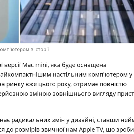
омп'ютером в історії
 версії Mac mini, яка буде оснащена
айкомпактнішим настільним комп'ютером
у 
 на ринку вже цього року, отримає повністю
ерйозною зміною зовнішнього вигляду прис
знає радикальних змін у дизайні, ставши ней
 до розмірів звичної нам Apple TV, що зроби