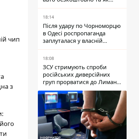
оформити електронну
картку
18:14
Після удару по Чорноморцю
в Одесі роспропаганда
ній чип
заплуталася у власній
брехні
18:08
ЗСУ стримують спроби
російських диверсійних
та
груп прорватися до Лимана
на з
- Трегубов
:
 його
ети