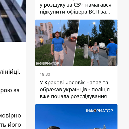
у розшуку за СЗЧ намагався
підкупити офіцера ВСП за
40 тисяч гривень
лінійці.
18:30
У Кракові чоловік напав та
ображав українців - поліція
трою за
вже почала розслідування
мовірно
ть його