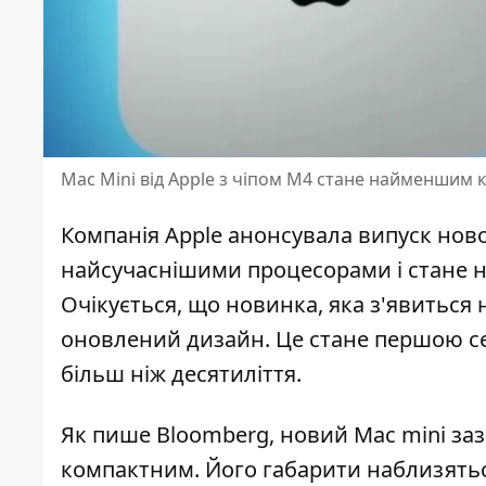
Mac Mini від Apple з чіпом M4 стане найменшим к
Компанія Apple анонсувала випуск нової
найсучаснішими процесорами і стане
н
Очікується, що новинка, яка з'явиться
оновлений дизайн. Це стане першою с
більш ніж десятиліття.
Як пише Bloomberg, новий Mac mini за
компактним. Його габарити наблизяться