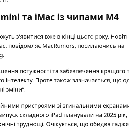
ті.
mini та iMac із чипами M4
жуть з’явитися вже в кінці цього року. Новіт
Mac, повідомляє MacRumors, посилаючись на
g.
ьшення потужності
та забезпечення кращого 
інтелекту. Проте також зазначається, що од
і зміни”.
ійними пристроями зі згинальними екранами
 випуск складного iPad планували на 2025 рік,
хнічні труднощі. Очікується, що обидва гадж