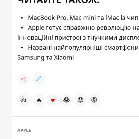
MacBook Pro, Mac mini та iMac із чи
Apple готує справжню революцію на 
інноваційні пристрої з гнучкими дисп
Названі найпопулярніші смартфони у 
Samsung та Xiaomi
♥
👍
🔥
😭
😆
😡
APPLE