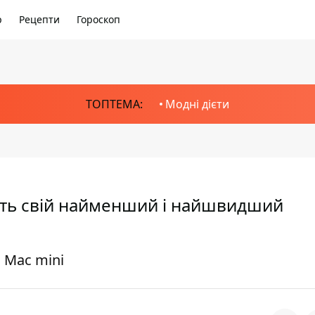
р
Рецепти
Гороскоп
ТОПТЕМА:
Модні дієти
ить свій найменший і найшвидший
о Mac mini