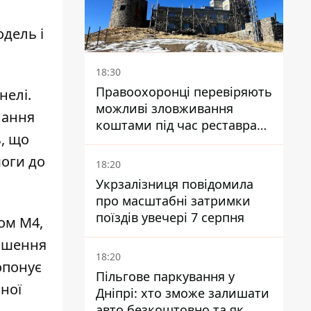
о
одель і
18:30
Правоохоронці перевіряють
нелі.
можливі зловживання
нання
коштами під час реставрації
ь, що
обсерваторії на Піп Івані
моги до
18:20
Укрзалізниця повідомила
про масштабні затримки
поїздів увечері 7 серпня
ом M4,
ношення
18:20
опонує
Пільгове паркування у
ної
Дніпрі: хто зможе залишати
авто безкоштовно та як