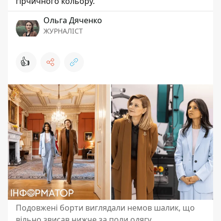
гірчичного кольору.
Ольга Дяченко
ЖУРНАЛІСТ
👍
Подовжені борти виглядали немов шалик, що
вільно звисав нижче за поли одягу