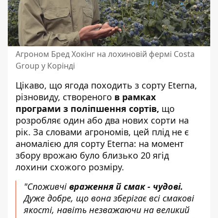
Агроном Бред Хокінг на лохиновій фермі Costa
Group у Корінді
Цікаво, що ягода походить з сорту Eterna,
різновиду, створеного
в рамках
програми з поліпшення сортів,
що
розробляє один або два нових сорти на
рік. За словами агрономів, цей плід не є
аномалією для сорту Eterna: на момент
збору врожаю було близько 20 ягід
лохини схожого розміру.
"Споживчі
враження й
смак - чудові.
Дуже добре, що вона зберігає всі смакові
якості, навіть незважаючи на великий