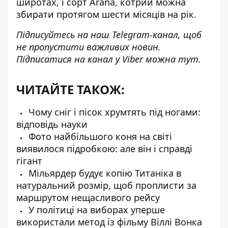
широтах, і сорт Arana, котрий можна
збирати протягом шести місяців на рік.
Підписуйтесь на наш
Telegram-канал
, щоб
не пропустити важливих новин.
Підписатися на канал у Viber можна
тут
.
ЧИТАЙТЕ ТАКОЖ:
Чому сніг і пісок хрумтять під ногами:
відповідь науки
Фото найбільшого коня на світі
виявилося підробкою: але він і справді
гігант
Мільярдер будує копію Титаніка в
натуральний розмір, щоб проплисти за
маршрутом нещасливого рейсу
У політиці на виборах уперше
використали метод із фільму Віллі Вонка