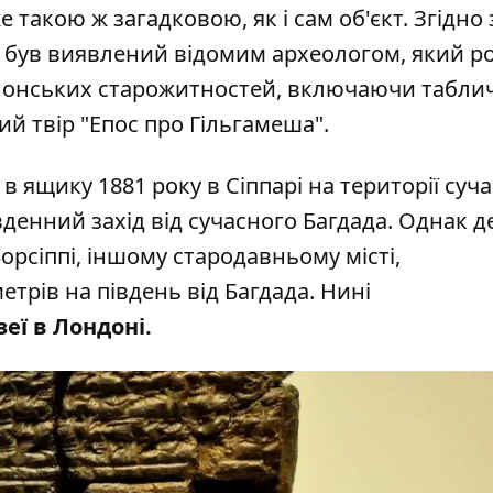
е такою ж загадковою, як і сам об'єкт. Згідно 
 був виявлений відомим археологом, який р
илонських старожитностей, включаючи табли
ий твір "Епос про Гільгамеша".
в ящику 1881 року в Сіппарі на території суч
івденний захід від сучасного Багдада. Однак д
Борсіппі, іншому стародавньому місті,
трів на південь від Багдада. Нині
еї в Лондоні.