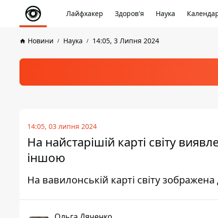
Лайфхакер
Здоров'я
Наука
Календа
Новини
Наука
14:05, 3 Липня 2024
14:05, 03 липня 2024
На найстарішій карті світу вияв
іншою
На вавилонській карті світу зображена
Ольга Дяченко