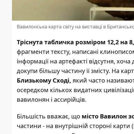
Вавилонська карта світу на виставці в Британсько
Тріснута табличка розміром 12,2 на 8
фрагменти тексту, написані клинописом
інформації на артефакті відсутня, хоч
докупи більшу частину її змісту. На кар
Близькому Сході,
який часто називають
осередком кількох видатних цивілізацій
вавилонян і ассирійців.
Більшість вважає, що
місто Вавилон з
частини - на внутрішній стороні карти 