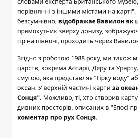
словами експерта Британського музею
порівнянні з іншими містами на карті", 
безсумнівно,
відображає Вавилон як ц
прямокутник зверху донизу, зображуючи
гір на півночі, проходить через Вавилон
Згідно з роботою 1988 року, ми також 
царств, зокрема Ассирії, Деру та Урарт
смугою, яка представляє "Гірку воду" аб
океан. У верхній частині карти
за океа
Сонця".
Можливо, ті, хто створив карту
дивних просторів, описаних в "Епосі п
коментар про рух Сонця.