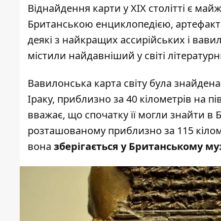
Віднайдення карти у XIX столітті є майж
Британською енциклопедією, артефакт
деякі з найкращих ассирійських і вав
містили найдавніший у світі літературн
Вавилонська карта світу була знайдена 
Іраку, приблизно за 40 кілометрів на п
вважає, що спочатку її могли знайти в 
розташованому приблизно за 115 кіломе
вона
зберігається у Британському муз