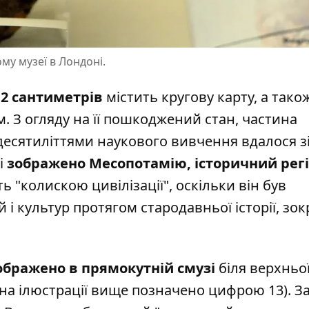
му музеї в Лондоні.
,2 сантиметрів
містить кругову карту, а тако
. З огляду на її пошкоджений стан, частина
а десятиліттями наукового вивчення вдалося з
ті
зображено Месопотамію, історичний регі
 "колискою цивілізації", оскільки він був
 і культур протягом стародавньої історії, зо
ображено в прямокутній смузі
біля верхньо
(на ілюстрації вище позначено цифрою 13). З