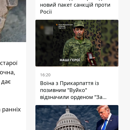
новий пакет санкцій проти
Росії
старої
точна,
16:20
 дає
Воїна з Прикарпаття із
позивним "Вуйко"
відзначили орденом "За
мужність" ІІІ ступеня
а ранніх