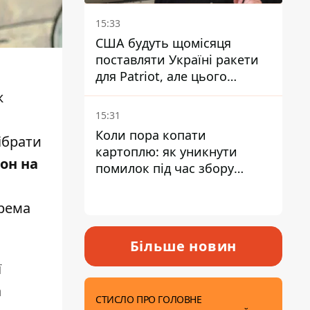
15:33
США будуть щомісяця
поставляти Україні ракети
для Patriot, але цього
недостатньо - Зеленський
ж
15:31
Коли пора копати
ібрати
картоплю: як уникнути
он на
помилок під час збору
врожаю
крема
Більше новин
ї
а
СТИСЛО ПРО ГОЛОВНЕ