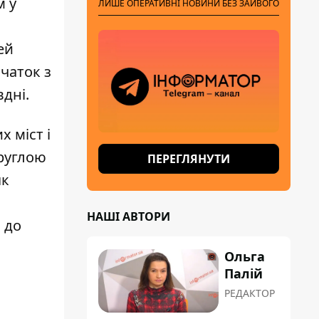
м у
ЛИШЕ ОПЕРАТИВНІ НОВИНИ БЕЗ ЗАЙВОГО
ей
чаток з
вдні.
 міст і
круглою
ПЕРЕГЛЯНУТИ
як
НАШІ АВТОРИ
 до
Ольга
Палій
РЕДАКТОР