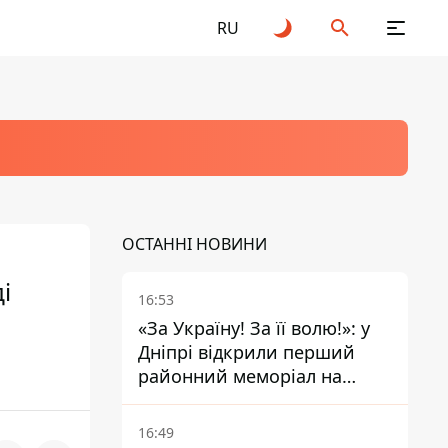
RU
ОСТАННІ НОВИНИ
і
16:53
«За Україну! За її волю!»: у
Дніпрі відкрили перший
районний меморіал на
честь полеглих Захисників
16:49