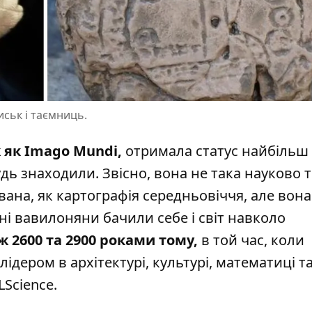
ськ і таємниць.
 як Imago Mundi,
отримала статус найбільш 
удь знаходили. Звісно, вона не така науково 
ована, як картографія середньовіччя, але вона
ні вавилоняни бачили себе і світ навколо
ж 2600 та 2900 роками тому,
в той час, коли
ідером в архітектурі, культурі, математиці т
LScience.