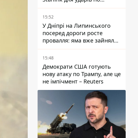
території Росії – ЗМІ
15:52
У Дніпрі на Липинського
посеред дороги росте
провалля: яма вже зайняла
смугу руху
15:48
Демократи США готують
нову атаку по Трампу, але це
не імпічмент – Reuters