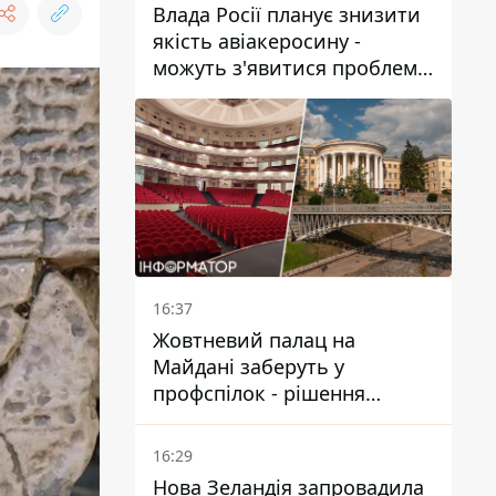
Влада Росії планує знизити
якість авіакеросину -
можуть з'явитися проблеми
з літаками до Якутії
16:37
Жовтневий палац на
Майдані заберуть у
профспілок - рішення
Господарського суду
16:29
Нова Зеландія запровадила