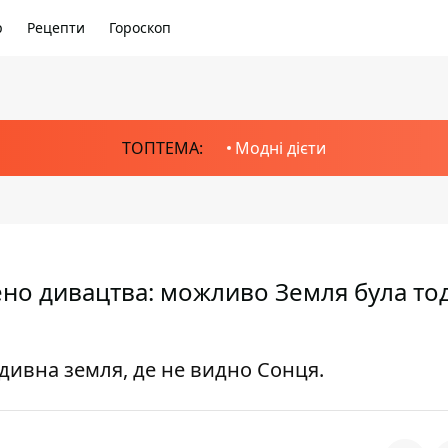
р
Рецепти
Гороскоп
ТОПТЕМА:
Модні дієти
лено дивацтва: можливо Земля була тод
 дивна земля, де не видно Сонця.