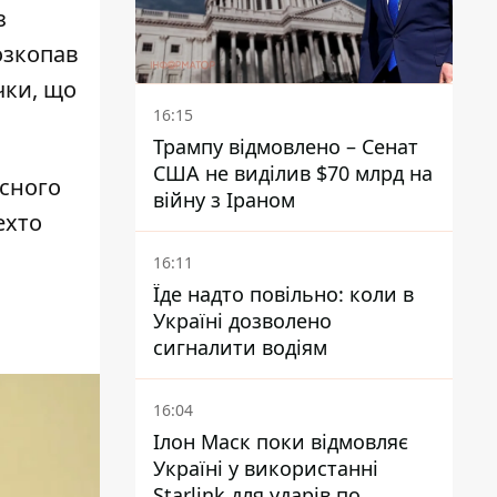
з
озкопав
чки, що
16:15
Трампу відмовлено – Сенат
США не виділив $70 млрд на
асного
війну з Іраном
ехто
16:11
Їде надто повільно: коли в
Україні дозволено
сигналити водіям
16:04
Ілон Маск поки відмовляє
Україні у використанні
Starlink для ударів по