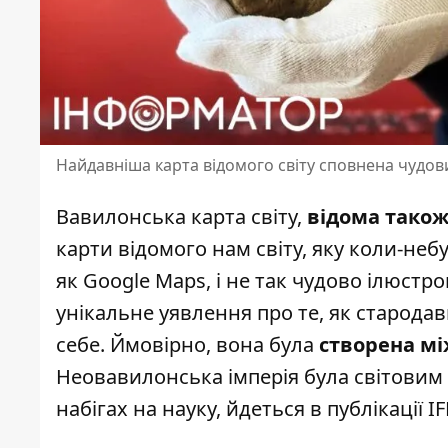
Найдавніша карта відомого світу сповнена чудови
Вавилонська карта світу,
відома також
карти відомого нам світу, яку коли-неб
як
Google Maps
, і не так чудово ілюстр
унікальне уявлення про те, як стародав
себе. Ймовірно, вона була
створена мі
Неовавилонська імперія була світовим л
набігах на науку,
йдеться
в публікації IF