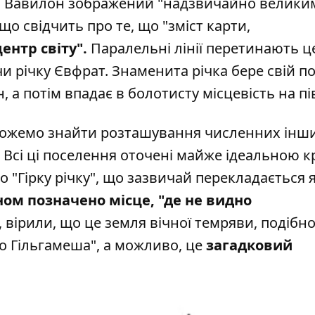
, Вавилон зображений "надзвичайно велики
що свідчить про те, що "зміст карти,
ентр світу".
Паралельні лінії перетинають ц
 річку Євфрат. Знаменита річка бере свій по
, а потім впадає в болотисту місцевість на пі
можемо знайти розташування численних інших
у. Всі ці поселення оточені майже ідеальною 
о "Гірку річку", що зазвичай перекладається 
ном позначено місце, "де не видно
, вірили, що це земля вічної темряви, подібно
ро Гільгамеша", а можливо, це
загадковий