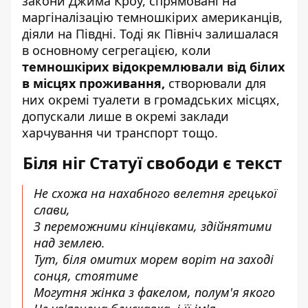
закони Джима Кроу, спрямовані на
маргіналізацію темношкірих американців,
діяли на Півдні. Тоді як Північ залишалася
в основному сегрегацією, коли
темношкірих відокремлювали від білих
в місцях проживання,
створювали для
них окремі туалети в громадських місцях,
допускали лише в окремі заклади
харчування чи транспорт тощо.
Біля ніг Статуї свободи є текст
Не схожа на нахабного велетня грецької
слави,
З переможними кінцівками, здійнятими
над землею.
Тут, біля омитих морем воріт на заході
сонця, стоятиме
Могутня жінка з факелом, полум'я якого