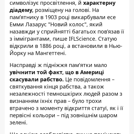
символізує просвітлення, й
характерну
діадему,
розміщену на голові. На
пам’ятнику в 1903 році викарбували есе
Емми Лазарус "Новий колос", який
назавжди у сприйнятті багатьох пов’язав її
з іммігрантами,
пише
IFLScience. Статую
відкрили в 1886 році, а встановили в Нью-
Йорку на Мангеттені.
Насправді ж підніжжя пам'ятки мало
увічнити той факт, що в Америці
скасували рабство.
Це повідомлення –
святкування кінця рабства, а також
незалежності темношкірих людей разом з
визнанням їхніх прав – було трохи
втрачено з моменту відкриття статуї, як і її
первісні кольори – під зовнішнім шаром
зелені.