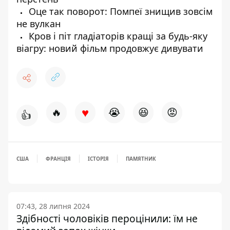
Оце так поворот: Помпеї знищив зовсім
не вулкан
Кров і піт гладіаторів кращі за будь-яку
віагру: новий фільм продовжує дивувати
♥
🔥
😭
😆
😡
👍
США
ФРАНЦІЯ
ІСТОРІЯ
ПАМЯТНИК
07:43, 28 липня 2024
Здібності чоловіків пероцінили: їм не