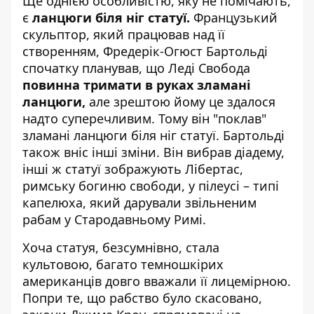
Ще однією особливістю, яку не помічають,
є
ланцюги біля ніг статуї.
Французький
скульптор, який працював над її
створенням, Фредерік-Огюст Бартольді
спочатку планував, що Леді Свобода
повинна тримати в руках зламані
ланцюги,
але зрештою йому це здалося
надто суперечливим. Тому він "поклав"
зламані ланцюги біля ніг статуї. Бартольді
також вніс інші зміни. Він вибрав діадему,
інші ж статуї зображують Лібертас,
римську богиню свободи, у пілеусі – типі
капелюха, який дарували звільненим
рабам у Стародавньому Римі.
Хоча статуя, безсумнівно, стала
культовою, багато темношкірих
американців довго вважали її лицемірною.
Попри те, що рабство було скасовано,