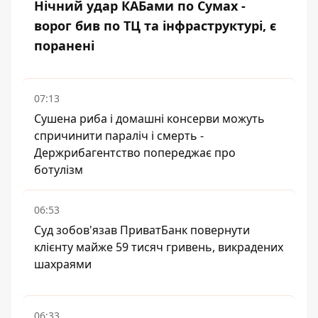
Нічний удар КАБами по Сумах -
ворог бив по ТЦ та інфраструктурі, є
поранені
07:13
Сушена риба і домашні консерви можуть
спричинити параліч і смерть -
Держрибагентство попереджає про
ботулізм
06:53
Суд зобов'язав ПриватБанк повернути
клієнту майже 59 тисяч гривень, викрадених
шахраями
06:33