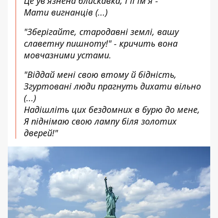
Це ув'язнена блискавка, і її ім'я -
Мати вигнанців (...)
"Зберігайте, стародавні землі, вашу
славетну пишноту!" - кричить вона
мовчазними устами.
"Віддай мені свою втому й бідність,
Згуртовані люди прагнуть дихати вільно
(...)
Надішліть цих бездомних в бурю до мене,
Я піднімаю свою лампу біля золотих
дверей!"