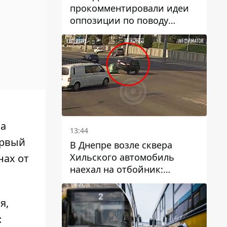
прокомментировали идеи
оппозиции по поводу
депортации украинских
мужчин - абсурд и популизм
на
13:44
ервый
В Днепре возле сквера
Хильского автомобиль
нах от
наехал на отбойник:
момент происшествия
я,
: