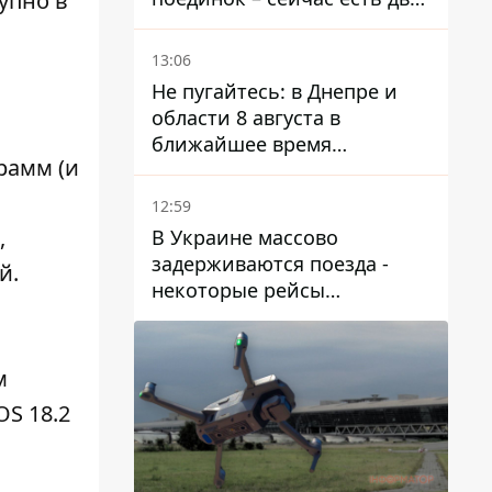
упно в
варианта
13:06
Не пугайтесь: в Днепре и
области 8 августа в
ближайшее время
рамм (и
ожидается гроза
12:59
,
В Украине массово
задерживаются поезда -
й.
некоторые рейсы
опаздывают более чем на
12 часов
м
OS 18.2