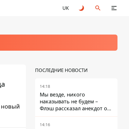
UK
ПОСЛЕДНИЕ НОВОСТИ
да
14:18
Мы везде, никого
наказывать не будем –
и новый
Флэш рассказал анекдот о
незаменимой работе
связистов на фронте
14:16