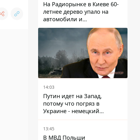
На Радиорынке в Киеве 60-
летнее дерево упало на
автомобили и
травмировало человека -
подробности
14:03
Путин идет на Запад,
потому что погряз в
Украине - немецкий
политик высказался о
планах РФ
13:45
В МВД Польши