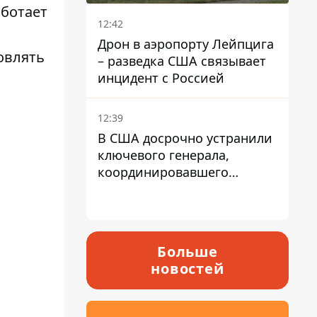
аботает
12:42
Дрон в аэропорту Лейпцига
овлять
– разведка США связывает
инцидент с Россией
12:39
В США досрочно устранили
ключевого генерала,
координировавшего
поддержку Украины -
причину умалчивают
Больше
новостей