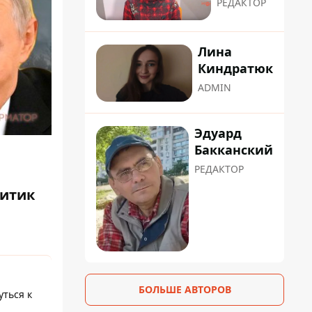
РЕДАКТОР
Лина
Киндратюк
ADMIN
Эдуард
Бакканский
РЕДАКТОР
литик
БОЛЬШЕ АВТОРОВ
уться к