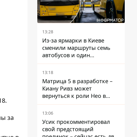
13:28
Из-за ярмарки в Киеве
сменили маршруты семь
автобусов и один
троллейбус
13:18
Матрица 5 в разработке –
Киану Ривз может
вернуться к роли Нео в
18.
пятой части
13:06
мы за
Усик прокомментировал
свой предстоящий
поединок – сейчас есть два