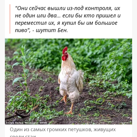
"Они сейчас вышли из-под контроля, их
не один или два… если бы кто пришел и
переместил их, я купил бы им большое
пиво", - шутит Бен.
Один из самых громких петушков, живущих
среди стаи