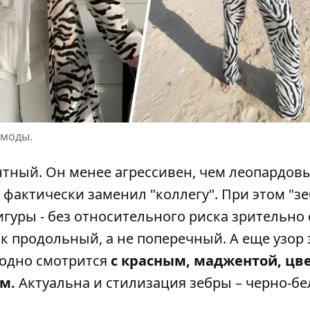
 моды.
нтный. Он менее агрессивен, чем леопардовы
фактически заменил "коллегу". При этом "зе
гуры - без относительного риска зрительно 
ок продольный, а не поперечный. А еще узор
годно смотрится
с красным, маджентой, цв
ым.
Актуальна и стилизация зебры – черно-бе