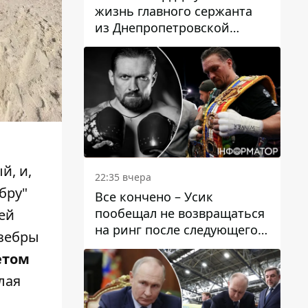
жизнь главного сержанта
из Днепропетровской
области Юрия Свистуна
й, и,
22:35 вчера
бру"
Все кончено – Усик
пообещал не возвращаться
ей
на ринг после следующего
 зебры
боя
етом
лая