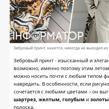
Зебровый принт, кажется, никогда не выходил из
Зебровый
принт - изысканный
и элега
возможно, именно поэтому этим летом 
можно носить почти с любым типом фи
навредить. В особенности, если рисун
сочетается с любыми цветами – он вы
шартрез, желтым, голубым
и
золот
полоска.