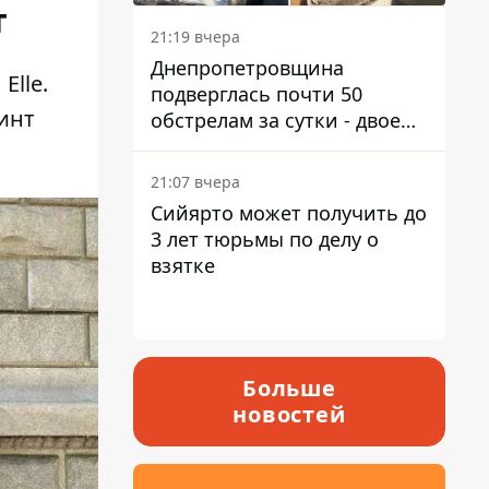
т
21:19 вчера
Днепропетровщина
Elle.
подверглась почти 50
инт
обстрелам за сутки - двое
погибших, шесть
пострадавших
21:07 вчера
Сийярто может получить до
3 лет тюрьмы по делу о
взятке
Больше
новостей