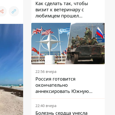
Как сделать так, чтобы
визит к ветеринару с
любимцем прошел
спокойно: простые советы
22:56 вчера
Россия готовится
окончательно
аннексировать Южную
Осетию – страны НАТО
обеспокоены
22:40 вчера
Болезнь сердца унесла