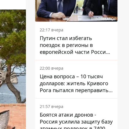
22:17 вчера
Путин стал избегать
поездок в регионы в
европейской части России,
куда регулярно долетают
дроны
22:00 вчера
Цена вопроса – 10 тысяч
долларов: житель Кривого
Рога пытался переправить
мужчину в Словакию
21:57 вчера
Боятся атаки дронов -
Россия усилила защиту базу
атомных подлодок в 7400