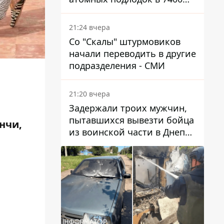
км от Украины
21:24 вчера
Со "Скалы" штурмовиков
начали переводить в другие
подразделения - СМИ
21:20 вчера
Задержали троих мужчин,
пытавшихся вывезти бойца
нчи,
из воинской части в Днепр
за 7 тысяч долларов: среди
них был врач