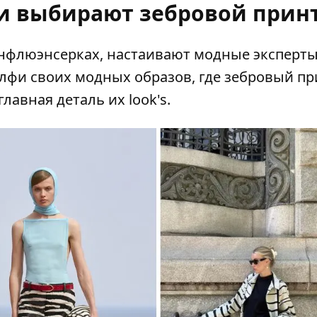
 выбирают зебровой прин
инфлюэнсерках,
настаивают
модные эксперты 
фи своих модных образов, где зебровый пр
лавная деталь их look's.