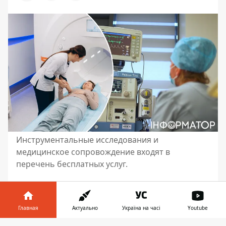
Инструментальные исследования и
медицинское сопровождение входят в
перечень бесплатных услуг.
Среди услуг, на которые могут
рассчитывать пациенты с онкологией –
диагностика, лечение, включая лекарства,
Главная
Актуально
Україна на часі
Youtube
последующая реабилитация и