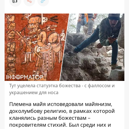
👍
Тут уцелела статуэтка божества - с фаллосом и
украшением для носа
Племена майя
исповедовали майянизм,
доколумбову религию, в рамках которой
кланялись разным божествам –
покровителям стихий. Был среди них и