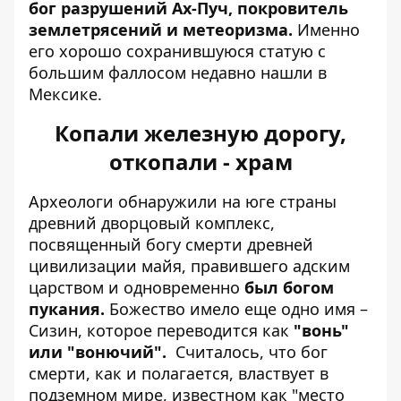
бог разрушений Ах-Пуч, покровитель
землетрясений и метеоризма.
Именно
его хорошо сохранившуюся статую с
большим фаллосом недавно нашли в
Мексике.
Копали железную дорогу,
откопали - храм
Археологи обнаружили на юге страны
древний дворцовый комплекс,
посвященный богу смерти древней
цивилизации майя, правившего адским
царством и одновременно
был богом
пукания.
Божество имело еще одно имя –
Сизин, которое переводится как
"вонь"
или "вонючий".
Считалось, что бог
смерти, как и полагается, властвует в
подземном мире, известном как "место