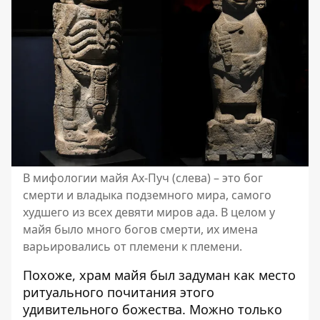
В мифологии майя Ах-Пуч (слева) – это бог
смерти и владыка подземного мира, самого
худшего из всех девяти миров ада. В целом у
майя было много богов смерти, их имена
варьировались от племени к племени.
Похоже,
храм майя
был задуман как место
ритуального почитания этого
удивительного божества. Можно только