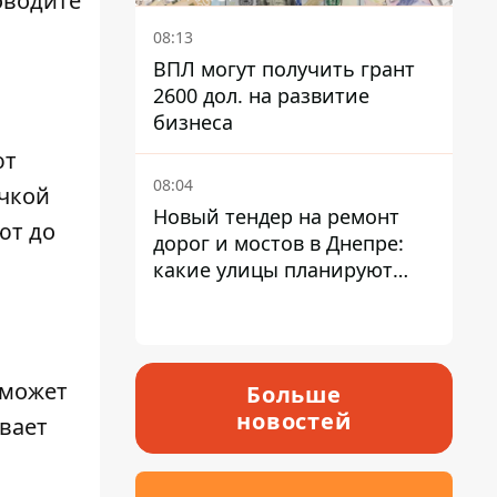
оводите
08:13
ВПЛ могут получить грант
2600 дол. на развитие
бизнеса
ют
08:04
очкой
Новый тендер на ремонт
ют до
дорог и мостов в Днепре:
какие улицы планируют
обновить и сколько
десятков миллионов гривен
на это хотят потратить
 может
Больше
новостей
вает