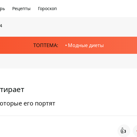
рь
Рецепты
Гороскоп
4
ТОПТЕМА:
Модные диеты
отирает
оторые его портят
👍