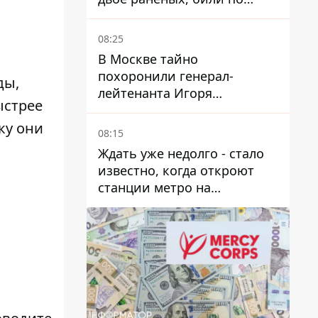
Никопольщине и
Синельниковщине
08:25
В Москве тайно
похоронили генерал-
ды,
лейтенанта Игоря
ыстрее
Иерусалимова – мог
погибнуть от взрыва в
ку они
08:15
ресторане
Ждать уже недолго - стало
известно, когда откроют
станции метро на
Виноградаре