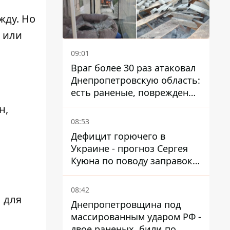
жду. Но
ы или
09:01
Враг более 30 раз атаковал
Днепропетровскую область:
есть раненые, повреждены
лицей, дома и предприятия
н,
08:53
Дефицит горючего в
Украине - прогноз Сергея
Куюна по поводу заправок и
очередей
08:42
 для
Днепропетровщина под
массированным ударом РФ -
двое раненых, били по