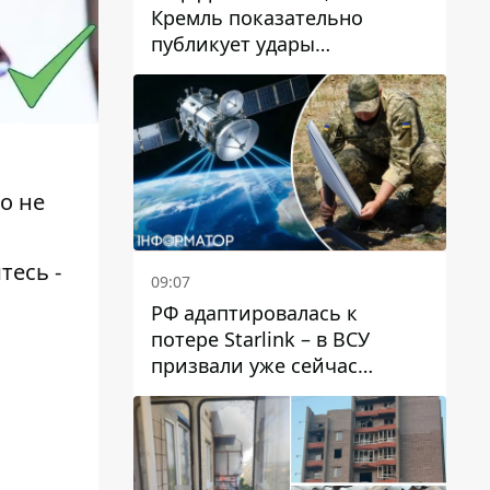
Кремль показательно
публикует удары
баллистики по Киеву
о не
тесь -
09:07
РФ адаптировалась к
потере Starlink – в ВСУ
призвали уже сейчас
создавать РЭБ против
новой угрозы