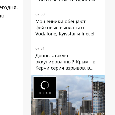
егодня.
07:33
но
Мошенники обещают
фейковые выплаты от
Vodafone, Kyivstar и lifecell
07:31
Дроны атакуют
оккупированный Крым - в
Керчи серия взрывов, в
Феодосии пожар