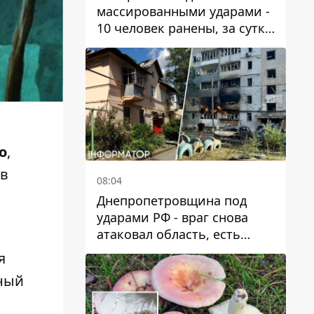
массированными ударами -
10 человек ранены, за сутки
тысячи атак
о
,
 в
08:04
Днепропетровщина под
ударами РФ - враг снова
атаковал область, есть
разрушения и пожары
я
дный