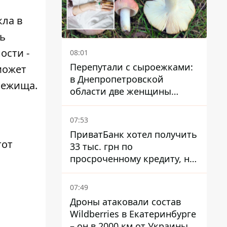
кла в
ь
ости -
08:01
Перепутали с сыроежками:
может
в Днепропетровской
бежища.
области две женщины
отравились грибами
07:53
ПриватБанк хотел получить
тот
33 тыс. грн по
просроченному кредиту, но
суд взыскал с должницы
только 22 тыс. грн
07:49
Дроны атаковали состав
Wildberries в Екатеринбурге
– он в 2000 км от Украины