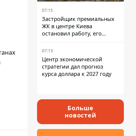
07:15
Застройщик премиальных
ЖК в центре Киева
остановил работу, его
руководители сбежали из
Украины - Bihus.info
07:13
танах
Центр экономической
а
стратегии дал прогноз
курса доллара к 2027 году
Больше
новостей