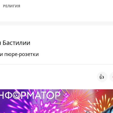
РЕЛИГИЯ
я Бастилии
 и пюре-розетки
👍