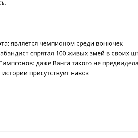
сь
.
ота: является чемпионом среди вонючек
абандист спрятал 100 живых змей в своих ш
Симпсонов: даже Ванга такого не предвидел
 истории присутствует навоз