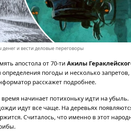
ы денег и вести деловые переговоры
мять апостола от 70-ти
Акилы Гераклейског
я определения погоды и несколько запретов,
нформатор
расскажет подробнее.
ня время начинает потихоньку идти на убыль.
 дожди идут все чаще. На деревьях появляютс
ржится. Считалось, что именно в этот наро
рибы.