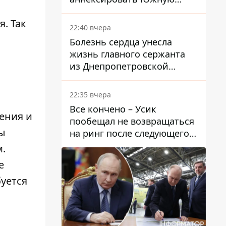
Осетию – страны НАТО
. Так
обеспокоены
22:40 вчера
Болезнь сердца унесла
жизнь главного сержанта
из Днепропетровской
области Юрия Свистуна
22:35 вчера
Все кончено – Усик
ения и
пообещал не возвращаться
вы
на ринг после следующего
боя
м.
е
буется