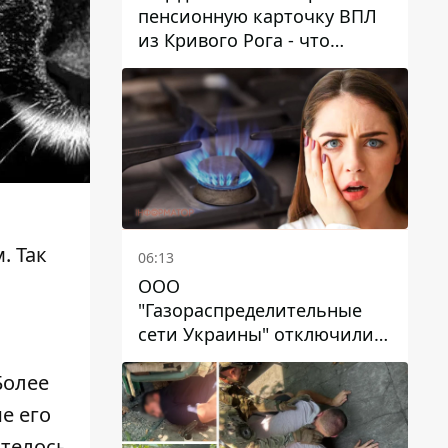
пенсионную карточку ВПЛ
из Кривого Рога - что
решил суд
. Так
06:13
ООО
"Газораспределительные
сети Украины" отключили
львовянке газ - что решил
Более
суд
е его
отелось