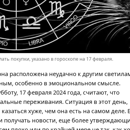
лать покупки, указано в гороскопе на 17 февраля.
она расположена неудачно к другим светилам
мным, особенно в эмоциональном смысле.
убботу, 17 февраля 2024 года
, считают, что
альные переживания. Ситуация в этот день,
 казаться хуже, чем она есть на самом деле. 
ли получать новости, еще более утверждающи
ем плохо или по крайней мере не так, как х