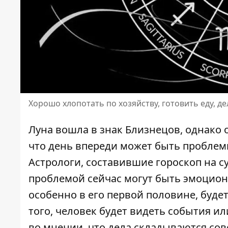
Хорошо хлопотать по хозяйству, готовить еду, де
Луна вошла в знак Близнецов, однако 
что день впереди может быть пробле
Астрологи, составившие
гороскоп на с
проблемой сейчас могут быть эмоцион
особенно в его первой половине, будет
того, человек будет видеть события и
во мнении, что дела складываются совс