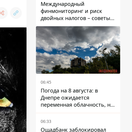
суд
Международный
финмониторинг и риск
двойных налогов – советы
украинцам в Польше
06:45
Погода на 8 августа: в
Днепре ожидается
переменная облачность, но
может пойти дождь
06:33
Ощадбанк заблокировал