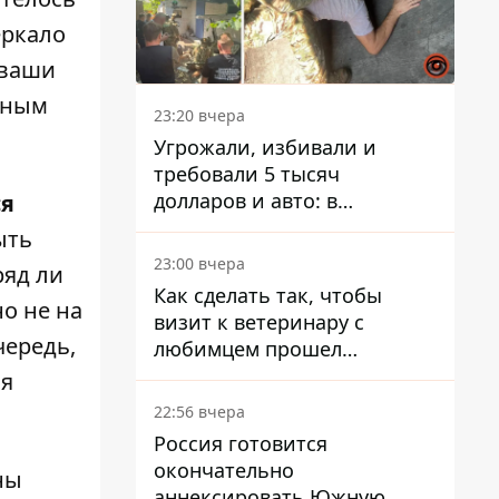
еркало
 ваши
ьным
23:20 вчера
Угрожали, избивали и
требовали 5 тысяч
долларов и авто: в
ся
Павлограде задержали двух
ыть
мужчин
23:00 вчера
ряд ли
Как сделать так, чтобы
о не на
визит к ветеринару с
чередь,
любимцем прошел
спокойно: простые советы
ся
22:56 вчера
Россия готовится
окончательно
ны
аннексировать Южную