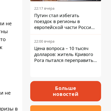
22:17 вчера
Путин стал избегать
поездок в регионы в
ли не
европейской части России,
тны
куда регулярно долетают
-то
дроны
22:00 вчера
к
Цена вопроса – 10 тысяч
долларов: житель Кривого
Рога пытался переправить
мужчину в Словакию
Больше
 и не
новостей
призы в