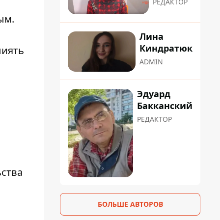
РЕДАКТОР
ым.
Лина
Киндратюк
лиять
ADMIN
Эдуард
Бакканский
РЕДАКТОР
ьства
БОЛЬШЕ АВТОРОВ