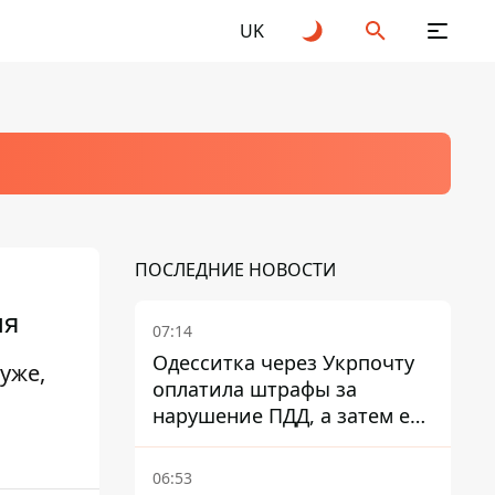
UK
ПОСЛЕДНИЕ НОВОСТИ
ля
07:14
Одесситка через Укрпочту
уже,
оплатила штрафы за
нарушение ПДД, а затем ее
счета заблокировали - в
чем причина и что решил
06:53