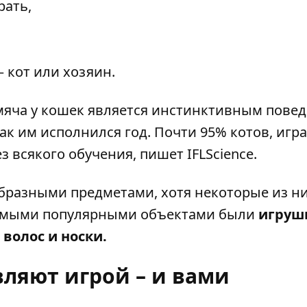
рать,
– кот или хозяин.
 мяча у кошек является инстинктивным пове
 как им исполнился год. Почти 95% котов, игр
ез всякого обучения,
пишет
IFLScience.
образными предметами, хотя некоторые из н
Самыми популярными объектами были
игруш
волос и носки.
ляют игрой – и вами