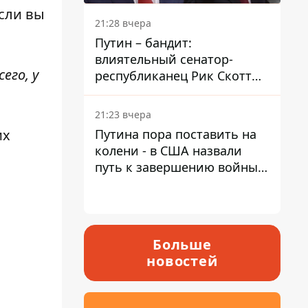
если вы
21:28 вчера
Путин – бандит:
влиятельный сенатор-
его, у
республиканец Рик Скотт
призвал Конгресс привлечь
РФ к ответственности за
21:23 вчера
войну в Украине
Путина пора поставить на
их
колени - в США назвали
путь к завершению войны -
National Security Journal
Больше
новостей