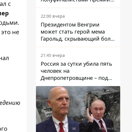
ал с
Global Teacher Prize Ukraine
мер
2026
22:00 вчера
юдьми.
Президентом Венгрии
может стать герой мема
 это не
Гарольд, скрывающий боль
– он возглавил народное
голосование
21:45 вчера
нал
Россия за сутки убила пять
человек на
Днепропетровщине – под
ударами оказались пять
районов области
ведению
ого