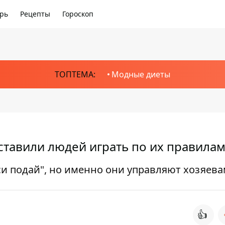
рь
Рецепты
Гороскоп
ТОПТЕМА:
Модные диеты
ставили людей играть по их правила
си подай", но именно они управляют хозяев
👍