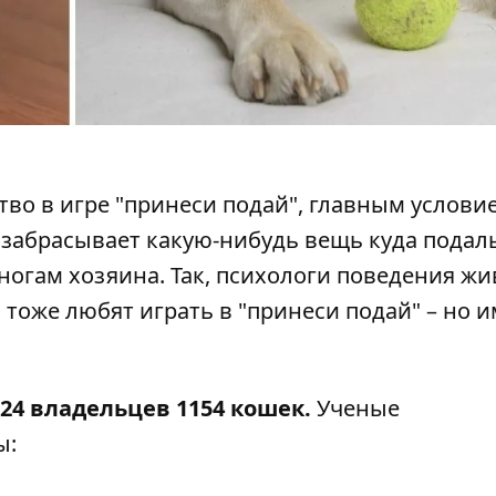
тво в игре "принеси подай", главным услови
н забрасывает какую-нибудь вещь куда подал
 ногам хозяина. Так, психологи поведения ж
я
тоже любят играть в "принеси подай" – но 
24 владельцев 1154 кошек.
Ученые
ы: