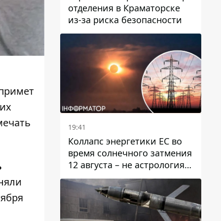
отделения в Краматорске
из-за риска безопасности
 примет
них
мечать
19:41
Коллапс энергетики ЕС во
время солнечного затмения
12 августа – не астрология,
ь
в Брюсселе готовятся к
няли
экстренным мероприятиям
тября