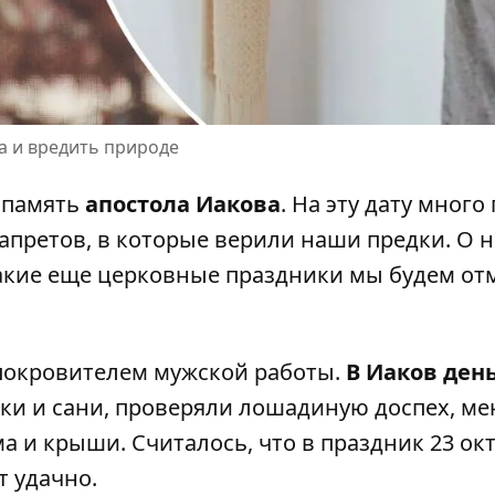
ла и вредить природе
т память
апостола Иакова
. На эту дату много
апретов, в которые верили наши предки. О 
акие еще
церковные праздники мы будем от
покровителем мужской работы.
В Иаков ден
и и сани, проверяли лошадиную доспех, ме
а и крыши. Считалось, что в праздник 23 ок
т удачно.