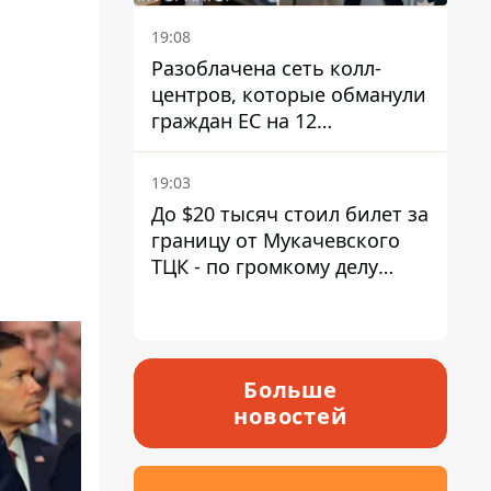
19:08
Разоблачена сеть колл-
центров, которые обманули
граждан ЕС на 12
миллионов - совместная
операция полиции Украины
19:03
и Чехии
До $20 тысяч стоил билет за
границу от Мукачевского
ТЦК - по громкому делу
первые подозрения
получили двое бывших
руководителей
Больше
новостей