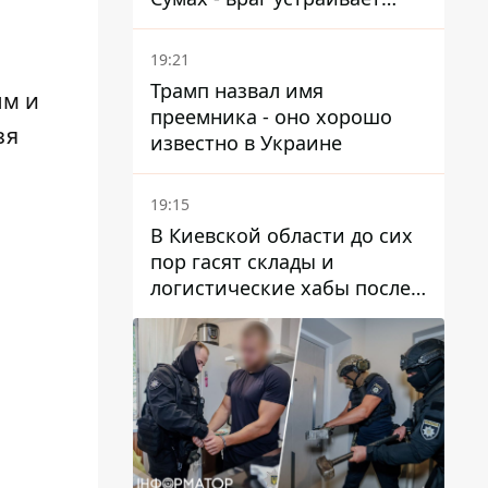
охоту на людей в городах
19:21
Трамп назвал имя
ым и
преемника - оно хорошо
зя
известно в Украине
19:15
В Киевской области до сих
пор гасят склады и
логистические хабы после
прилетов ракет - ГСЧС