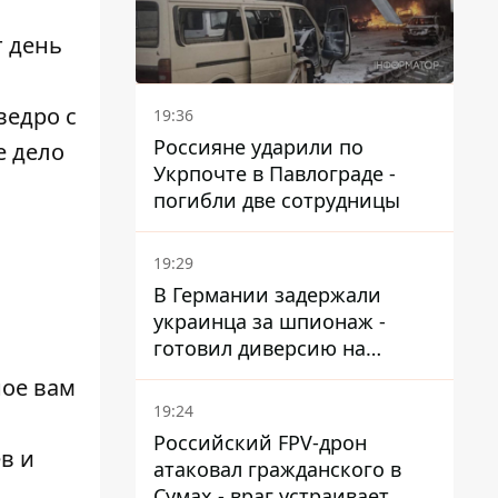
т день
ведро с
19:36
Россияне ударили по
е дело
Укрпочте в Павлограде -
погибли две сотрудницы
19:29
В Германии задержали
украинца за шпионаж -
готовил диверсию на
военном предприятии
ное вам
19:24
Российский FPV-дрон
в и
атаковал гражданского в
Сумах - враг устраивает