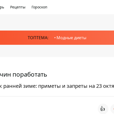
рь
Рецепты
Гороскоп
ТОПТЕМА:
Модные диеты
жчин поработать
 к ранней зиме: приметы и запреты на 23 окт
👍