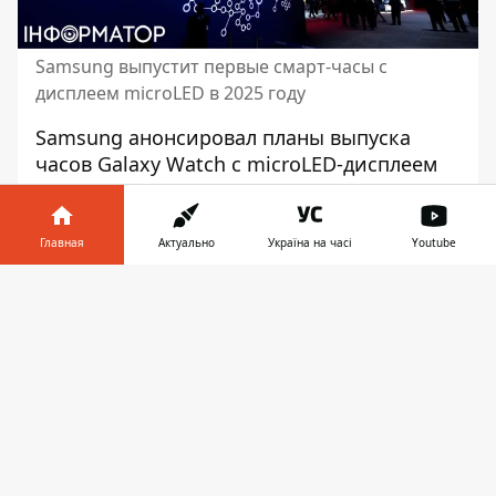
Samsung выпустит первые смарт-часы с
дисплеем microLED в 2025 году
Samsung анонсировал
планы выпуска
часов Galaxy Watch с microLED-дисплеем
до 2025 года. Этот шаг может кардинально
изменить рынок гаджетов, ведь microLED
предлагает лучшую яркость,
Главная
Актуально
Україна на часі
Youtube
контрастность и энергоэффективность по
Информатор в
сравнению с используемыми сейчас
Скачать
телефоне
👉
OLED-панелями.
Как пишет Itechua, возникают сомнения
по поводу
целесообразности такого шага
.
Ранее Apple, которая также вела
разработку microLED-часов, отменила
проект.