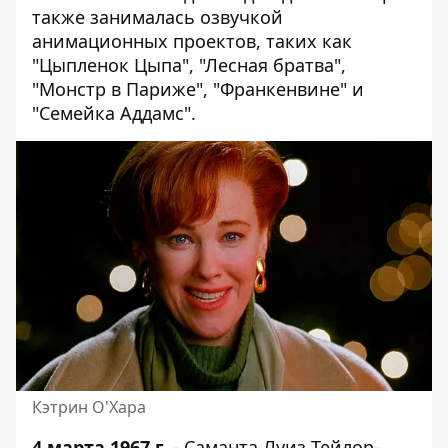
также занималась озвучкой
анимационных проектов, таких как
"Цыпленок Цыпа", "Лесная братва",
"Монстр в Париже", "Франкенвине" и
"Семейка Аддамс".
Кэтрин О'Хара
4 марта 1967 г.
- Саманта Луиз Тейлор-