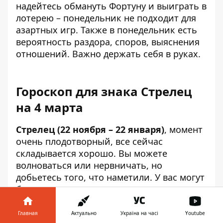
надейтесь обмануть Фортуну и выиграть в
лотерею – понедельник не подходит для
азартных игр. Также в понедельник есть
вероятность раздора, споров, выяснения
отношений. Важно держать себя в руках.
Гороскоп для знака Стрелец
на 4 марта
Стрелец (22 ноября – 22 января)
, момент
очень плодотворный, все сейчас
складывается хорошо. Вы можете
волноваться или нервничать, но
добьетесь того, что наметили. У вас могут
быть расходы, но они вполне оправданы.
К тому же в семье, видимо, случится что-
то необычное, но позитивное. Также
Главная
Актуально
Україна на часі
Youtube