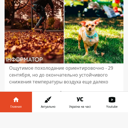
Ощутимое похолодание ориентировочно - 29
сентября, но до окончательно устойчивого
снижения температуры воздуха еще далеко
В пятницу, 27 сентября,
в Украине
переменная облачность
. Об этом
сообщает Укргидрометцентр. Синоптики
Главная
Актуально
Україна на часі
Youtube
прогнозируют, что существенных осадков
Информатор в
не предполагается. Днем будет жарко,
Скачать
телефоне
👉
словно на дворе не бабье лето, а самое