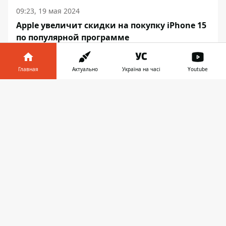
09:23, 19 мая 2024
Apple увеличит скидки на покупку iPhone 15
по популярной программе
Главная
Актуально
Україна на часі
Youtube
Информатор в
Скачать
ТЕХНО
телефоне
👉
23:17, 07 мая 2024
NASA ОТМЕНИЛО ПОЛЕТ