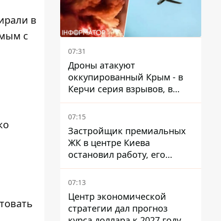
ирали в
омым с
07:31
Дроны атакуют
оккупированный Крым - в
Керчи серия взрывов, в
Феодосии пожар
07:15
ко
Застройщик премиальных
ЖК в центре Киева
остановил работу, его
руководители сбежали из
Украины - Bihus.info
07:13
Центр экономической
ктовать
стратегии дал прогноз
курса доллара к 2027 году