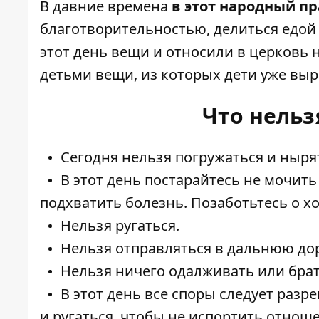
В давние времена
в этот народный п
благотворительностью, делиться едой
этот день вещи и относили в церковь
детьми вещи, из которых дети уже выр
Что нельз
Сегодня нельзя погружаться и нырят
В этот день постарайтесь не мочить 
подхватить болезнь. Позаботьтесь о х
Нельзя ругаться.
Нельзя отправляться в дальнюю дор
Нельзя ничего одалживать или бра
В этот день все споры следует раз
и ругаться, чтобы не испортить отнош