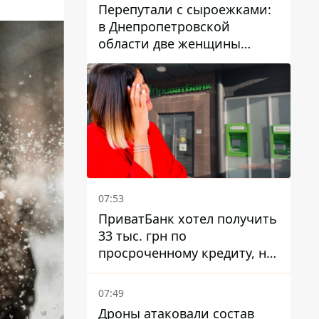
Перепутали с сыроежками:
в Днепропетровской
области две женщины
отравились грибами
07:53
ПриватБанк хотел получить
33 тыс. грн по
просроченному кредиту, но
суд взыскал с должницы
только 22 тыс. грн
07:49
Дроны атаковали состав