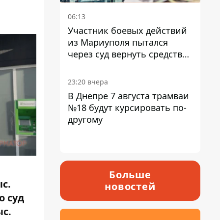
06:13
Участник боевых действий
из Мариуполя пытался
через суд вернуть средства
субсидии со счета в
Ощадбанке – каким было
23:20 вчера
решение
В Днепре 7 августа трамваи
№18 будут курсировать по-
другому
Больше
с.
новостей
о суд
ыс.