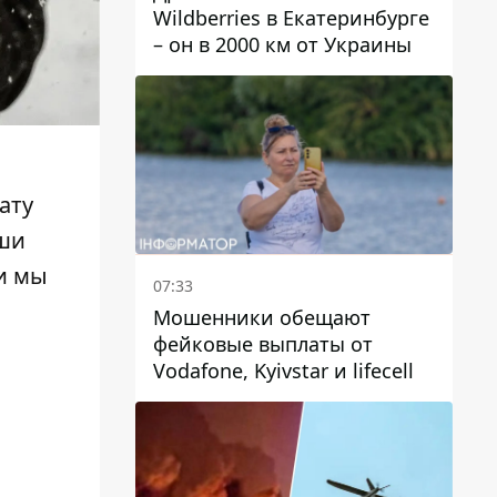
Wildberries в Екатеринбурге
– он в 2000 км от Украины
дату
аши
и мы
07:33
Мошенники обещают
фейковые выплаты от
Vodafone, Kyivstar и lifecell