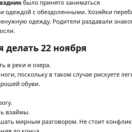
раздник
было принято заниматься
 и одеждой с обездоленными. Хозяйки переб
 ненужную одежду. Родители раздавали знак
осли.
я делать 22 ноября
ь в реки и озера.
ноги, поскольку в таком случае рискуете лег
орошей обуви.
огу.
ть взаймы.
решать мирным разговором. Не стоит конфли
ения до конца.