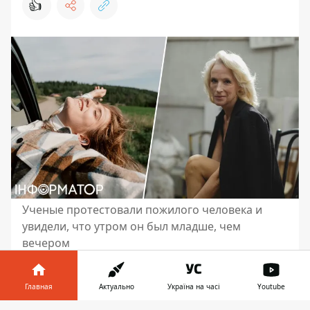
👍
Ученые протестовали пожилого человека и
увидели, что утром он был младше, чем
вечером
В течение дня
возраст клеток
человеческого тела колеблется. Утром вы
Главная
Актуально
Україна на часі
Youtube
молоды, а под вечер значительно старше,