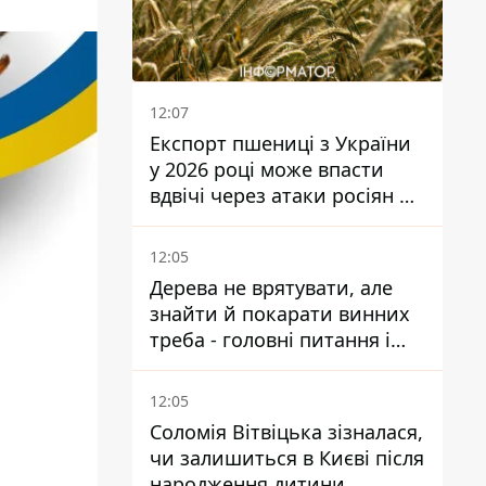
12:07
Експорт пшениці з України
у 2026 році може впасти
вдвічі через атаки росіян по
портах
12:05
Дерева не врятувати, але
знайти й покарати винних
треба - головні питання і
висновки з конфлікту на
Теремках
12:05
Соломія Вітвіцька зізналася,
чи залишиться в Києві після
народження дитини