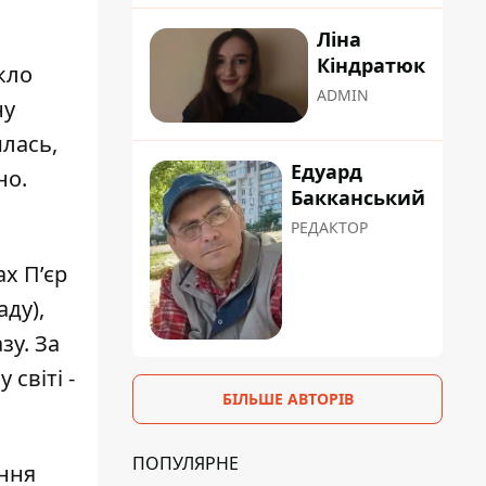
Ліна
Кіндратюк
кло
ADMIN
ну
лась,
Едуард
но.
Бакканський
РЕДАКТОР
х П’єр
ду),
зу. За
світі -
БІЛЬШЕ АВТОРІВ
ПОПУЛЯРНЕ
ення