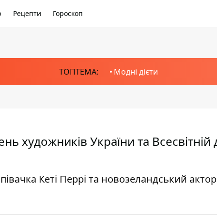
р
Рецепти
Гороскоп
ТОПТЕМА:
Модні дієти
День художників України та Всесвітній
івачка Кеті Перрі та новозеландський актор