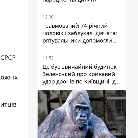
12:00
Травмований 74-річний
чоловік і заблукалі дівчата:
рятувальники допомогли
туристам в Карпатах
 СРСР
11:52
Це був звичайний будинок -
Зеленський про кривавий
дожніх
удар дронів по Київщині, де
загинули дідусь, бабуся та їх
малолітній онук
митців