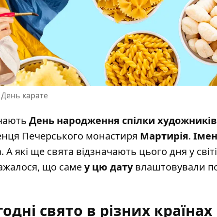
 День карате
ачають
День народження спілки художників
енця Печерського монастиря
Мартирія
.
Іме
 А які ще свята відзначають цього дня у світі
важалося, що саме
у цю дату
влаштовували п
годні свято в різних країнах