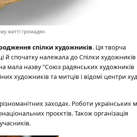
ому житті громадян
родження спілки художників
. Ця творча
оці й спочатку належала до Спілки художників
вона мала назву "Союз радянських художників
йних художників та митців і відомі центри ху
 різноманітних заходах. Роботи українських 
національних проєктів. Також організація
учасників.