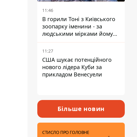
11:46
В горили Тоні з Київського
зоопарку іменини - за
людськими мірками йому
вже понад 90 років
11:27
США шукає потенційного
нового лідера Куби за
прикладом Венесуели
Більше новин
СТИСЛО ПРО ГОЛОВНЕ