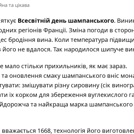
на та цікава
вяткує
Всесвітній день шампанського
. Вини
них регіонів Франції. Зміна погоди в сторо
ес бродіння вина. Коли температура підвищи
з його не вдалося. Так народилося шипуче ви
е мало стільки прихильників, як має зараз.
та оновлення смаку шампанського вніс мона
увати: змішувати різну сировину (сік виногра
ти їх корком для збереження вуглекислого га
айдорожча та найкраща марка шампанського у 
 вважається 1668, технологія його виготовл