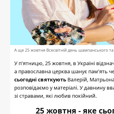
А ще 25 жовтня Всесвітній день шампанського та
У п'ятницю, 25 жовтня, в Україні відзн
а
православна церква шанує
пам'ять ч
сьогодні святкують
Валерій, Матрьона.
розповідаємо у матеріалі. У давнину в
зі стравами, які любив покійний.
25 жовтня - яке сьо