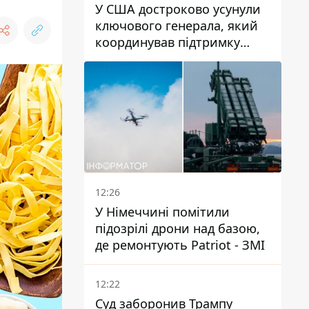
У США достроково усунули
ключового генерала, який
координував підтримку
України - причину
замовчують
12:26
У Німеччині помітили
підозрілі дрони над базою,
де ремонтують Patriot - ЗМІ
12:22
Суд заборонив Трампу