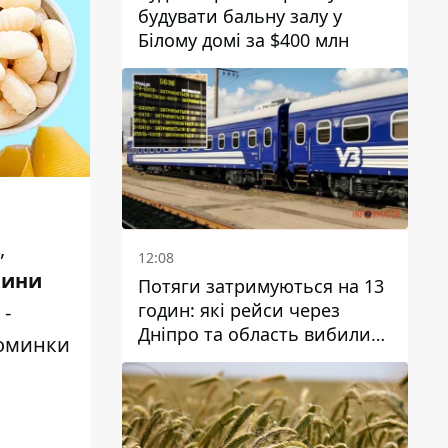
будувати бальну залу у
Білому домі за $400 млн
,
12:08
нини
Потяги затримуються на 13
годин: які рейси через
 -
Дніпро та область вибилися
оминки
з графіка