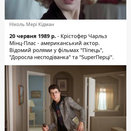
Ніколь Мері Кідман
20 червня 1989 р.
- Крістофер Чарльз
Мінц-Плас - американський актор.
Відомий ролями у фільмах "Піпець",
"Доросла несподіванка" та "SuperПерці".