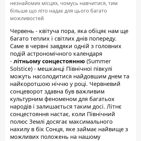
незнайомих місцях, чомусь навчитися, тим
більше що літо надає для цього багато
можливостей
Червень - квітуча пора, яка обіцяє нам ще
багато теплих і світлих днів попереду.
Саме в червні завдяки одній з головних
подій астрономічного календаря
-
літньому сонцестоянню
(Summer
Solstice) - мешканці Північної півкулі
можуть насолодитися найдовшим днем та
найкоротшою ніччю у році. Червневий
сонцеворот здавна був важливим
культурним феноменом для багатьох
народів і залишається таким досі. Літнє
сонцестояння настає, коли Північний
полюс Землі досягає максимального
нахилу в бік Сонця, яке займає найвище з
можливих положень на нашому