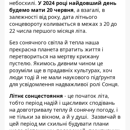
небосхилі.
У 2024 році найдовший день
будемо мати 20 червня
, а взагалі, в
залежності від року, дата літнього
сонцевороту коливається в межах з 20 до
22 числа першого місяця літа.
Без сонячного світла й тепла наша
прекрасна планета втратить життя і
перетвориться на мертву крижану
пустелю. Якимось дивним чином це
розуміли ще в прадавніх культурах, хоч
люди тоді й не мали наукового підґрунтя
для усвідомлення надважливої ролі Сонця.
Літнє сонцестояння
- це початок літа,
тобто період надій і щасливих сподівань
на довготривалу теплу й сонячну погоду, і
не тільки за вікном, а й у душі. Зазвичай в
цей період ми схильні будувати плани