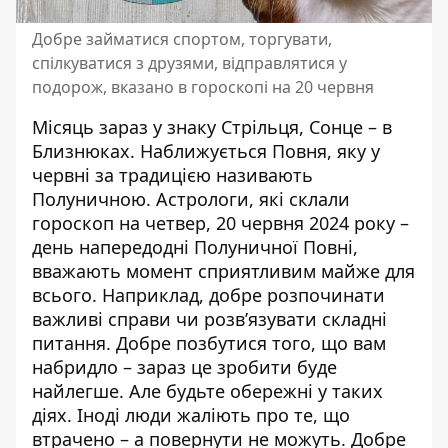
Добре займатися спортом, торгувати,
спілкуватися з друзями, відправлятися у
подорож, вказано в гороскопі на 20 червня
Місяць зараз у знаку Стрільця, Сонце – в
Близнюках. Наближується Повня, яку у
червні за традицією називають
Полуничною. Астрологи, які склали
гороскоп на четвер, 20 червня 2024 року
–
день напередодні Полуничної Повні,
вважають момент сприятливим майже для
всього. Наприклад, добре розпочинати
важливі справи чи розв’язувати складні
питання. Добре позбутися того, що вам
набридло – зараз це зробити буде
найлегше. Але будьте обережні у таких
діях. Іноді люди жаліють про те, що
втрачено – а повернути не можуть. Добре