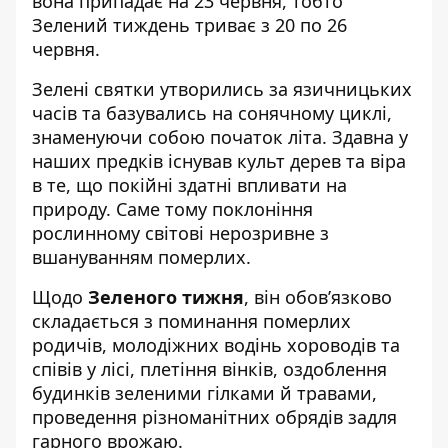
вона припадає на 23 червня, тобто
Зелений тиждень триває з 20 по 26
червня.
Зелені святки утворились за язичницьких
часів та базувались на сонячному циклі,
знаменуючи собою початок літа. Здавна у
наших предків існував культ дерев та віра
в те, що покійні здатні впливати на
природу. Саме тому поклоніння
рослинному світові нерозривне з
вшануванням померлих.
Щодо
Зеленого тижня
, він обов’язково
складається з поминання померлих
родичів, молодіжних водінь хороводів та
співів у лісі, плетіння вінків, оздоблення
будинків зеленими гілками й травами,
проведення різноманітних обрядів задля
гарного врожаю.