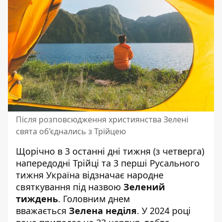
Після розповсюдження християнства Зелені
свята об’єднались з Трійцею
Щорічно в 3 останні дні тижня (з четверга)
напередодні Трійці та 3 перші Русального
тижня Україна відзначає народне
святкування під назвою
Зелений
тиждень
. Головним днем
вважається
Зелена неділя
. У 2024 році