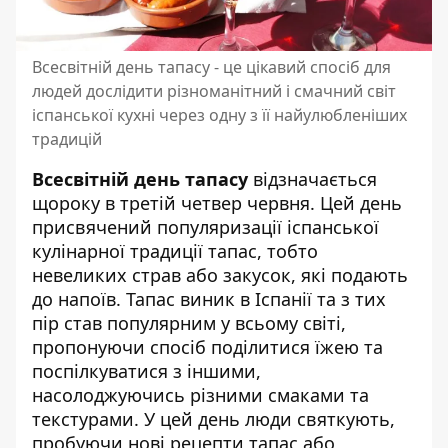
Всесвітній день тапасу - це цікавий спосіб для
людей дослідити різноманітний і смачний світ
іспанської кухні через одну з її найулюбленіших
традицій
Всесвітній день тапасу
відзначається
щороку в третій четвер червня. Цей день
присвячений популяризації іспанської
кулінарної традиції тапас, тобто
невеликих страв або закусок, які подають
до напоїв. Тапас виник в Іспанії та з тих
пір став популярним у всьому світі,
пропонуючи спосіб поділитися їжею та
поспілкуватися з іншими,
насолоджуючись різними смаками та
текстурами. У цей день люди святкують,
пробуючи нові рецепти тапас або