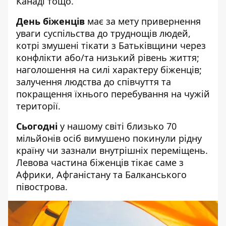
Канаді тощо.
День біженців
має за мету привернення
уваги суспільства до труднощів людей,
котрі змушені тікати з Батьківщини через
конфлікти або/та низький рівень життя;
наголошення на силі характеру біженців;
залучення людства до співчуття та
покращення їхнього перебування на чужій
території.
Сьогодні
у нашому світі близько 70
мільйонів осіб вимушено покинули рідну
країну чи зазнали внутрішніх переміщень.
Левова частина біженців тікає саме з
Африки, Афганістану та Балканського
півострова.