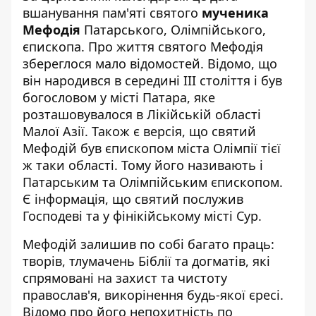
вшанування пам'яті святого
мученика
Мефодія
Патарського, Олімпійського,
єпископа. Про життя святого Мефодія
збереглося мало відомостей. Відомо, що
він народився в середині III століття і був
богословом у місті Патара, яке
розташовувалося в Лікійській області
Малої Азії. Також є версія, що святий
Мефодій був єпископом міста Олімпії тієї
ж таки області. Тому його називають і
Патарським та Олімпійським єпископом.
Є інформація, що святий послужив
Господеві та у фінікійському місті Сур.
Мефодій залишив по собі багато праць:
творів, тлумачень Біблії та догматів, які
спрямовані на захист та чистоту
православ'я, викорінення будь-якої єресі.
Відомо про його непохитність по