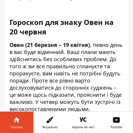
Гороскоп для знаку Овен на
20 червня
Овен (21 березня – 19 квітня)
, певно день
в вас буде відмінний. Ваші плани мають
здійснитись без особливих проблем. До
того ж ви все правильно сплануєте та
прорахуєте, вам навіть не потрібні будуть
поради. Проте все рівно варто
дослуховуватися до сторонніх суджень –
це може щось підказати, прояснити і буде
важливо. У четвер можуть бути зустрічі із
високопоставленими людьми,
начальниками. Можете дізнатися через
них якусь таємницю. Ймовірні поїздки,
Головна
Актуально
Україна на часі
Youtube
відрядження.