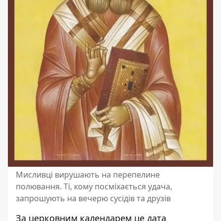
Мисливці вирушають на перепелине
полювання. Ті, кому посміхається удача,
запрошують на вечерю сусідів та друзів
За церковним календарем це дата