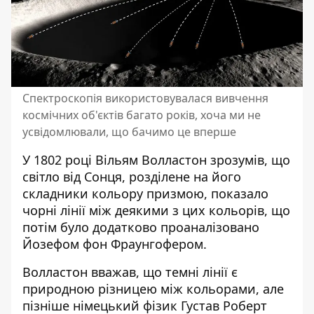
Спектроскопія використовувалася вивчення
космічних об'єктів багато років, хоча ми не
усвідомлювали, що бачимо це вперше
У 1802 році Вільям Волластон зрозумів, що
світло від Сонця, розділене на його
складники кольору призмою, показало
чорні лінії між деякими з цих кольорів, що
потім було додатково проаналізовано
Йозефом фон Фраунгофером.
Волластон вважав, що темні лінії є
природною різницею між кольорами, але
пізніше німецький фізик Густав Роберт