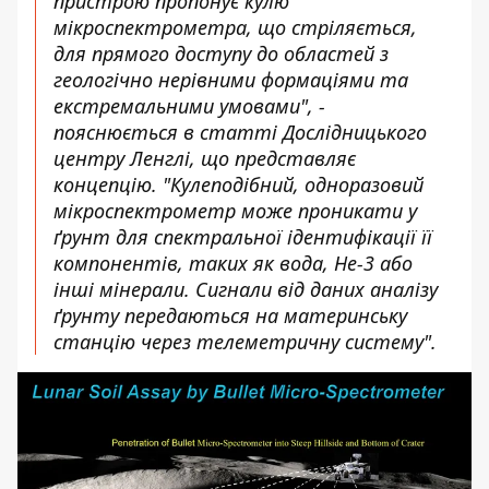
пристрою пропонує кулю
мікроспектрометра, що стріляється,
для прямого доступу до областей з
геологічно нерівними формаціями та
екстремальними умовами", -
пояснюється в статті Дослідницького
центру Ленглі, що представляє
концепцію. "Кулеподібний, одноразовий
мікроспектрометр може проникати у
ґрунт для спектральної ідентифікації її
компонентів, таких як вода, He-3 або
інші мінерали. Сигнали від даних аналізу
ґрунту передаються на материнську
станцію через телеметричну систему".