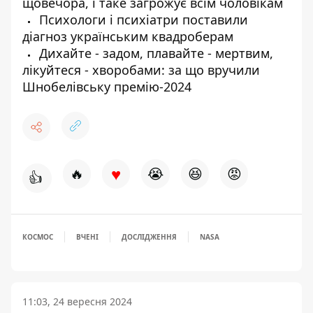
щовечора, і таке загрожує всім чоловікам
Психологи і психіатри поставили
діагноз українським квадроберам
Дихайте - задом, плавайте - мертвим,
лікуйтеся - хворобами: за що вручили
Шнобелівську премію-2024
♥
🔥
😭
😆
😡
👍
КОСМОС
ВЧЕНІ
ДОСЛІДЖЕННЯ
NASA
11:03, 24 вересня 2024