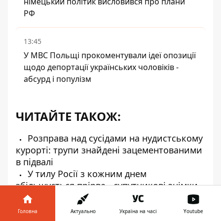
німецький політик висловився про плани
РФ
13:45
У МВС Польщі прокоментували ідеї опозиції
щодо депортації українських чоловіків -
абсурд і популізм
ЧИТАЙТЕ ТАКОЖ:
Розправа над сусідами на нудистському
курорті: трупи знайдені зацементованими
в підвалі
У тилу Росії з кожним днем
збільшується прірва - супутникові знімки
Природа дає енергетикам України
шанс: повний прогноз погоди на осінь
Головна
Актуально
Україна на часі
Youtube
Секрет пузатих котів розкрито - вони