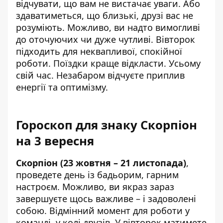
відчувати, що вам не вистачає уваги. Або
здаватиметься, що близькі, друзі вас не
розуміють. Можливо, ви надто вимогливі
до оточуючих чи дуже чутливі. Вівторок
підходить для неквапливої, спокійної
роботи. Поїздки краще відкласти. Усьому
свій час. Незабаром відчуєте приплив
енергії та оптимізму.
Гороскоп для знаку Скорпіон
на 3 вересня
Скорпіон (23 жовтня – 21 листопада)
,
проведете день із бадьорим, гарним
настроєм. Можливо, ви якраз зараз
завершуєте щось важливе – і задоволені
собою. Відмінний момент для роботи у
команді, у колі друзів. У вівторок матимете