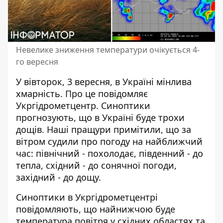
Невелике зниження температури очікується 4-
го вересня
У вівторок, 3 вересня,
в Україні мінлива
хмарність
. Про це повідомляє
Укргідрометцентр. Синоптики
прогнозують, що в Україні буде трохи
дощів. Наші пращури примітили, що за
вітром судили про погоду на найближчий
час: північний - похолодає, південний - до
тепла, східний - до сонячної погоди,
західний - до дощу.
Синоптики
в Укргідрометцентрі
повідомляють, що найнижчою буде
температура
повітря у східних областях та