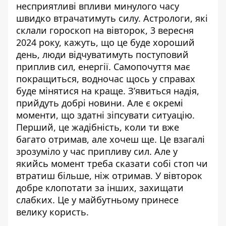
несприятливі впливи минулого часу
швидко втрачатимуть силу. Астрологи, які
склали
гороскоп на вівторок, 3 вересня
2024 року
, кажуть, що це буде хороший
день, люди відчуватимуть поступовий
приплив сил, енергії. Самопочуття має
покращиться, водночас щось у справах
буде мінятися на краще. З’явиться надія,
прийдуть добрі новини. Але є окремі
моменти, що здатні зіпсувати ситуацію.
Перший, це жадібність, коли ти вже
багато отримав, але хочеш ще. Це взагалі
зрозуміло у час припливу сил. Але у
якийсь момент треба сказати собі стоп чи
втратиш більше, ніж отримав. У вівторок
добре клопотати за інших, захищати
слабких. Це у майбутньому принесе
велику користь.