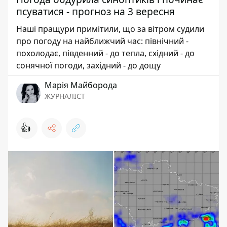
псуватися - прогноз на 3 вересня
Наші пращури примітили, що за вітром судили
про погоду на найближчий час: північний -
похолодає, південний - до тепла, східний - до
сонячної погоди, західний - до дощу
Марія Майборода
ЖУРНАЛІСТ
👍