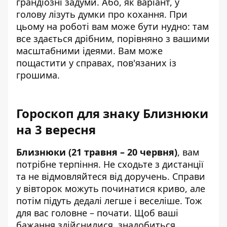
грандіозні задуми. Або, як варіант, у
голову лізуть думки про кохання. При
цьому на роботі вам може бути нудно: там
все здається дрібним, порівняно з вашими
масштабними ідеями. Вам може
пощастити у справах, пов'язаних із
грошима.
Гороскоп для знаку Близнюки
на 3 вересня
Близнюки (21 травня – 20 червня)
, вам
потрібне терпіння. Не сходьте з дистанції
та не відмовляйтеся від доручень. Справи
у вівторок можуть починатися криво, але
потім підуть дедалі легше і веселіше. Тож
для вас головне – почати. Щоб ваші
бажання здійснилися, знадобиться