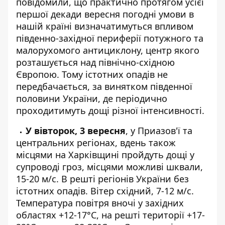
повідомили, що практично протягом усієї
першої декади
вересня погодні умови в
нашій країні визначатимуться впливом
південно-західної периферії потужного та
малорухомого антициклону, центр якого
розташується над північно-східною
Європою. Тому істотних опадів не
передбачається, за винятком південної
половини України, де періодично
проходитимуть дощі різної інтенсивності.
У вівторок, 3 вересня
, у Приазов'ї та
центральних регіонах, вдень також
місцями на Харківщині пройдуть дощі у
супроводі гроз, місцями можливі шквали,
15-20 м/с. В решті регіонів України без
істотних опадів. Вітер східний, 7-12 м/с.
Температура повітря вночі у західних
областях +12-17°C, на решті території +17-