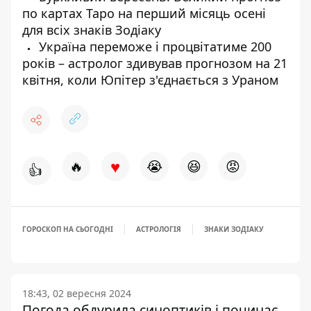
по картах Таро на перший місяць осені
для всіх знаків Зодіаку
Україна переможе і процвітатиме 200
років – астролог здивував прогнозом на 21
квітня, коли Юпітер з'єднається з Ураном
♥
🔥
😭
😆
😡
👍
ГОРОСКОП НА СЬОГОДНІ
АСТРОЛОГІЯ
ЗНАКИ ЗОДІАКУ
18:43, 02 вересня 2024
Погода обдурила синоптиків і починає