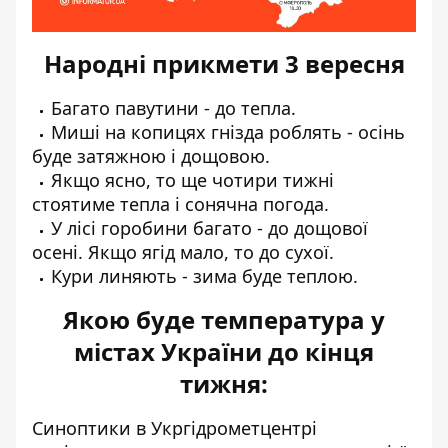
Народні прикмети 3 вересня
Багато павутини - до тепла.
Миші на копицях гнізда роблять - осінь
буде затяжною і дощовою.
Якщо ясно, то ще чотири тижні
стоятиме тепла і сонячна погода.
У лісі горобини багато - до дощової
осені. Якщо ягід мало, то до сухої.
Кури линяють - зима буде теплою.
Якою буде температура у
містах України до кінця
тижня:
Синоптики
в Укргідрометцентрі