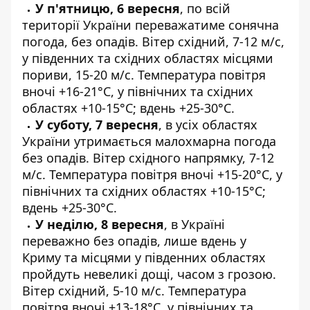
У п'ятницю, 6 вересня
, по всій
території України переважатиме сонячна
погода, без опадів. Вітер східний, 7-12 м/с,
у південних та східних областях місцями
пориви, 15-20 м/с. Температура повітря
вночі +16-21°C, у північних та східних
областях +10-15°C; вдень +25-30°C.
У суботу, 7 вересня
, в усіх областях
України утримається малохмарна погода
без опадів. Вітер східного напрямку, 7-12
м/с. Температура повітря вночі +15-20°C, у
північних та східних областях +10-15°C;
вдень +25-30°C.
У неділю, 8 вересня
, в Україні
переважно без опадів, лише вдень у
Криму та місцями у південних областях
пройдуть невеликі дощі, часом з грозою.
Вітер східний, 5-10 м/с. Температура
повітря вночі +13-18°C, у північних та