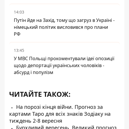
14:03
Путін йде на Захід, тому що загруз в Україні -
німецький політик висловився про плани
РФ
13:45
У МВС Польщі прокоментували ідеї опозиції
щодо депортації українських чоловіків -
абсурд і популізм
ЧИТАЙТЕ ТАКОЖ:
На порозі кінця війни. Прогноз за
картами Таро для всіх знаків Зодіаку на
тиждень 2-8 вересня
Бурхливий вересень. Великий прогноз