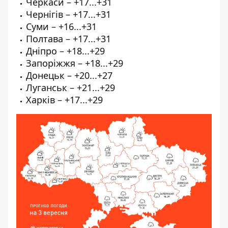
Черкаси – +17...+31
Чернігів – +17...+31
Суми – +16...+31
Полтава – +17...+31
Дніпро – +18...+29
Запоріжжя – +18...+29
Донецьк – +20...+27
Луганськ – +21...+29
Харків – +17...+29