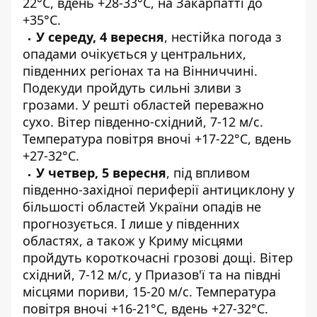
22°C, вдень +28-33°C, на Закарпатті до
+35°C.
У середу, 4 вересня
, нестійка погода з
опадами очікується у центральних,
південних регіонах та на Вінниччині.
Подекуди пройдуть сильні зливи з
грозами. У решті областей переважно
сухо. Вітер південно-східний, 7-12 м/с.
Температура повітря вночі +17-22°C, вдень
+27-32°C.
У четвер, 5 вересня
, під впливом
південно-західної периферії антициклону у
більшості областей України опадів не
прогнозується. І лише у південних
областях, а також у Криму місцями
пройдуть короткочасні грозові дощі. Вітер
східний, 7-12 м/с, у Приазов'ї та на півдні
місцями пориви, 15-20 м/с. Температура
повітря вночі +16-21°C, вдень +27-32°C.