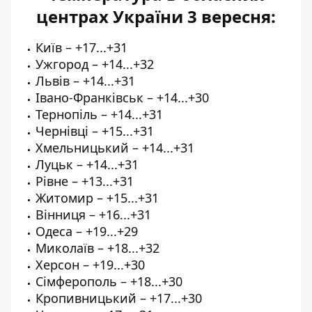
центрах України 3 верес
ня:
Київ – +17...+31
Ужгород – +14...+32
Львів – +14...+31
Івано-Франківськ – +14...+30
Тернопіль – +14...+31
Чернівці – +15...+31
Хмельницький – +14...+31
Луцьк – +14...+31
Рівне – +13...+31
Житомир – +15...+31
Вінниця – +16...+31
Одеса – +19...+29
Миколаїв – +18...+32
Херсон – +19...+30
Сімферополь – +18...+30
Кропивницький – +17...+30