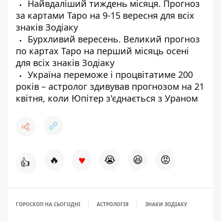
Найвдаліший тиждень місяця. Прогноз
за картами Таро на 9-15 вересня для всіх
знаків Зодіаку
Бурхливий вересень. Великий прогноз
по картах Таро на перший місяць осені
для всіх знаків Зодіаку
Україна переможе і процвітатиме 200
років – астролог здивував прогнозом на 21
квітня, коли Юпітер з'єднається з Ураном
♥
🔥
😭
😆
😡
👍
ГОРОСКОП НА СЬОГОДНІ
АСТРОЛОГІЯ
ЗНАКИ ЗОДІАКУ