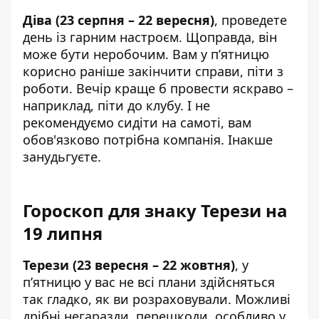
Діва (23 серпня – 22 вересня)
, проведете
день із гарним настроєм. Щоправда, він
може бути неробочим. Вам у п’ятницю
корисно раніше закінчити справи, піти з
роботи. Вечір краще б провести яскраво –
наприклад, піти до клубу. І не
рекомендуємо сидіти на самоті, вам
обов'язково потрібна компанія. Інакше
занудьгуєте.
Гороскоп для знаку Терези на
19 липня
Терези (23 вересня – 22 жовтня)
, у
п’ятницю у вас не всі плани здійсняться
так гладко, як ви розраховували. Можливі
дрібні негаразди, перешкоди, особливо у