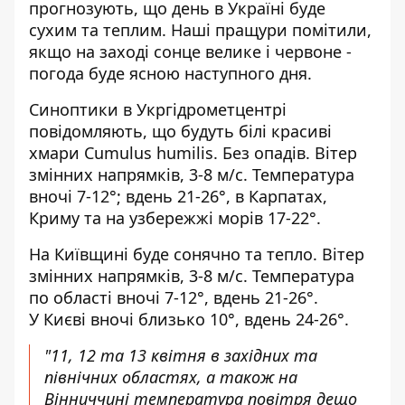
прогнозують, що день в Україні буде
сухим та теплим. Наші пращури помітили,
якщо на заході сонце велике і червоне -
погода буде ясною наступного дня.
Синоптики
в Укргідрометцентрі
повідомляють, що будуть білі
красиві
хмари Cumulus humilis. Без опадів. Вітер
змінних напрямків, 3-8 м/с. Температура
вночі 7-12°; вдень 21-26°, в Карпатах,
Криму та на узбережжі морів 17-22°.
На Київщині буде сонячно та тепло. Вітер
змінних напрямків, 3-8 м/с. Температура
по області вночі 7-12°, вдень 21-26°.
У Києві вночі близько 10°, вдень 24-26°.
"11, 12 та 13 квітня в західних та
північних областях, а також на
Вінниччині температура повітря дещо