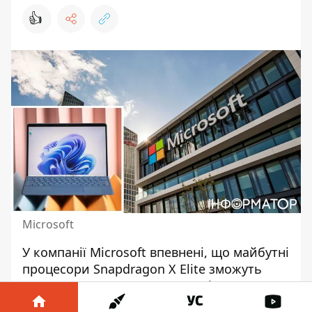
👍
Microsoft
У
компанії Microsoft
впевнені, що майбутні
процесори Snapdragon X Elite зможуть
запропонувати ту продуктивність, яку
компанія шукала для просування Windows