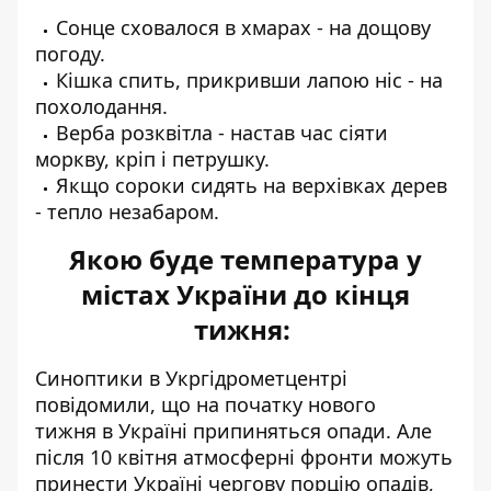
Сонце сховалося в хмарах - на дощову
погоду.
Кішка спить, прикривши лапою ніс - на
похолодання.
Верба розквітла - настав час сіяти
моркву, кріп і петрушку.
Якщо сороки сидять на верхівках дерев
- тепло незабаром.
Якою буде температура у
містах України до кінця
тижня:
Синоптики
в Укргідрометцентрі
повідомили, що на початку нового
тижня
в Україні припиняться опади. Але
після 10 квітня атмосферні фронти можуть
принести Україні чергову порцію опадів,