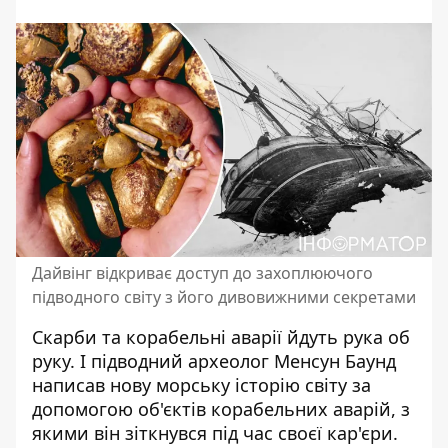
Дайвінг відкриває доступ до захоплюючого
підводного світу з його дивовижними секретами
Скарби та корабельні аварії йдуть рука об
руку. І підводний археолог Менсун Баунд
написав нову морську історію світу за
допомогою
об'єктів корабельних аварій
, з
якими він зіткнувся під час своєї кар'єри.