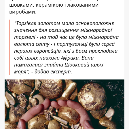
шовками, керамікою і лакованими
виробами.
"Торгівля золотом мала основоположне
значення для розширення міжнародної
торгівлі - на той час це була міжнародна
валюта світу - і португальці були серед
перших європейців, які з боєм прокладали
собі шлях навколо Африки. Вони
намагалися знайти Шовковий шлях
моря", - додав експерт.