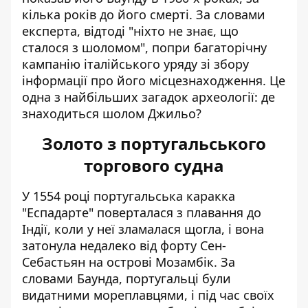
кілька років до його смерті. За словами
експерта, відтоді "ніхто не знає, що
сталося з шоломом", попри багаторічну
кампанію італійського уряду зі збору
інформації про його місцезнаходження. Це
одна з найбільших загадок археології: де
знаходиться шолом Джильо?
Золото з португальського
торгового судна
У 1554 році португальська каракка
"Еспадарте" поверталася з плавання до
Індії, коли у неї зламалася щогла, і вона
затонула недалеко від форту Сен-
Себастьян на острові Мозамбік. За
словами Баунда, португальці були
видатними мореплавцями, і під час своїх