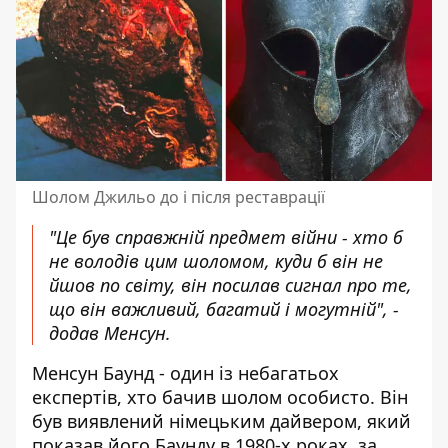
Шолом Джильо до і після реставрації
"Це був справжній предмет війни - хто б
не володів цим шоломом, куди б він не
йшов по світу, він посилав сигнал про те,
що він важливий, багатий і могутній", -
додав Менсун.
Менсун Баунд - один із небагатьох
експертів, хто бачив шолом особисто. Він
був виявлений німецьким дайвером, який
показав його Баунду в 1980-х роках, за