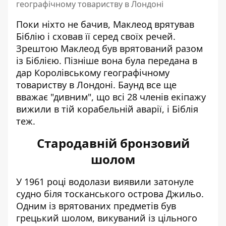
географічному товариству в Лондоні
Поки ніхто не бачив, Маклеод врятував
Біблію і сховав її серед своїх речей.
Зрештою Маклеод був врятований разом
із Біблією. Пізніше вона була передана в
дар Королівському географічному
товариству в Лондоні. Баунд все ще
вважає "дивним", що всі 28 членів екіпажу
вижили в тій корабельній аварії, і Біблія
теж.
Стародавній бронзовий
шолом
У 1961 році водолази виявили затонуле
судно біля тосканського острова Джильо.
Одним із врятованих предметів був
грецький шолом, викуваний із цільного