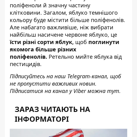
поліфеноли й значну частину
клітковини. Загалом, яблуко темнішого
кольору буде містити більше поліфенолів.
Але набагато важливіше, ніж вибрати
найбільш
насичене червоне яблуко
, це
їсти різні сорти яблук,
щоб
поглинути
якомога більше різних
поліфенолів.
Ретельно мийте яблука від
пестицидів.
Підписуйтесь на наш
Telegram-канал
, щоб
не пропустити важливих новин.
Підписатися на канал у Viber можна
тут
.
ЗАРАЗ ЧИТАЮТЬ НА
ІНФОРМАТОРІ