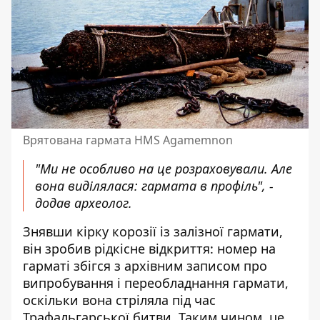
Врятована гармата HMS Agamemnon
"Ми не особливо на це розраховували. Але
вона виділялася: гармата в профіль", -
додав археолог.
Знявши кірку корозії із залізної гармати,
він зробив рідкісне відкриття: номер на
гарматі збігся з архівним записом про
випробування і переобладнання гармати,
оскільки вона стріляла під час
Трафальгарської битви. Таким чином, це