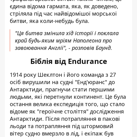
єдина відома гармата, яка, як доведено,
стріляла під час найвідомішої морської
битви, яка коли-небудь була.
"Ця битва змінила хід історії і поклала
край будь-яким мріям Наполеона про
завоювання Англії", - розповів Баунд.
Біблія від Endurance
1914 року Шеклтон і його команда з 27
осіб вирушили на судні "Енд'юранс" до
Антарктиди, прагнучи стати першими
людьми, які перетнули континент. Це була
остання велика експедиція того, що стало
відоме як "героїчне століття" дослідження
Антарктиди. Після потрапляння в пакові
льоди та потрапляння під штормовий
вітер судно вмерзло в лід, і екіпаж був