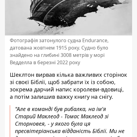
Фотографія затонулого судна Endurance,
датована жовтнем 1915 року. Судно було
знайдено на глибині 3008 метрів у морі
Ведделла в березні 2022 року
Шеклтон вирвав кілька важливих сторінок
зі своєї Біблії, щоб забрати їх із собою,
зокрема дарчий напис королеви-вдовиці,
а потім залишив важку книгу на снігу.
"Але в команді був рибалка, на ім'я
Старий Маклеод - Томас Маклеод зі
Сторновея, - у якого була ця
пресвітеріанська відданість Біблії. Ми не