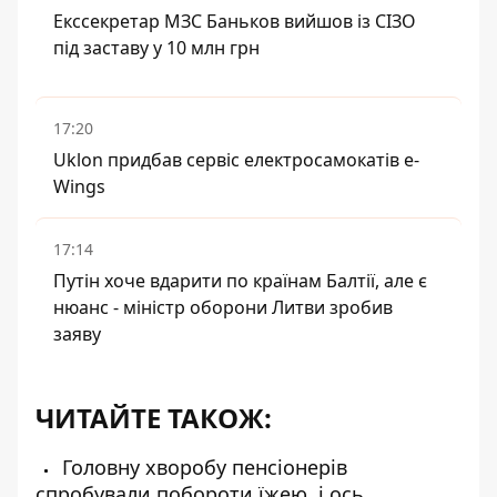
Екссекретар МЗС Баньков вийшов із СІЗО
під заставу у 10 млн грн
17:20
Uklon придбав сервіс електросамокатів e-
Wings
17:14
Путін хоче вдарити по країнам Балтії, але є
нюанс - міністр оборони Литви зробив
заяву
ЧИТАЙТЕ ТАКОЖ:
Головну хворобу пенсіонерів
спробували побороти їжею, і ось