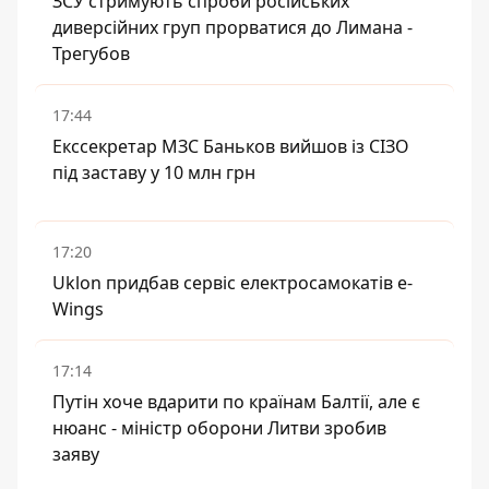
ЗСУ стримують спроби російських
диверсійних груп прорватися до Лимана -
Трегубов
17:44
Екссекретар МЗС Баньков вийшов із СІЗО
під заставу у 10 млн грн
17:20
Uklon придбав сервіс електросамокатів e-
Wings
17:14
Путін хоче вдарити по країнам Балтії, але є
нюанс - міністр оборони Литви зробив
заяву