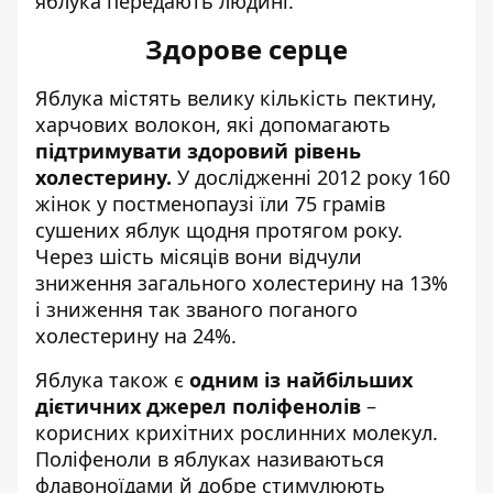
яблука передають людині.
Здорове серце
Яблука містять велику кількість пектину,
харчових волокон, які допомагають
підтримувати здоровий рівень
холестерину.
У дослідженні 2012 року 160
жінок у постменопаузі їли 75 грамів
сушених яблук щодня протягом року.
Через шість місяців вони відчули
зниження загального холестерину на 13%
і зниження так званого поганого
холестерину на 24%.
Яблука також є
одним із найбільших
дієтичних джерел поліфенолів
–
корисних крихітних рослинних молекул.
Поліфеноли в яблуках називаються
флавоноїдами й добре стимулюють