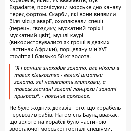
корабель, який, як вважають, був
Espadarte, прочісуючи морське дно каналу
перед фортом. Скарби, які вони виявили
біля місця аварії, охоплювали спеції
(перець, гвоздику, мускатний горіх і
мускатний цвіт), мушлі каурі
(використовувалися як гроші в деяких
частинах Африки), порцеляну мін XVI
століття і близько 50 кг золота.
"Я і раніше знаходив золото, але ніколи в
таких кількостях - великі шматки
золота, які називають злитками, а
також зламані золоті ланцюги і золоті
прикраси", - пояснив археолог.
Не було жодних доказів того, що корабель
перевозив рабів. Натомість Баунд вважає,
що золото на кораблі було частиною
зростаючої морської торгівлі спеціями,