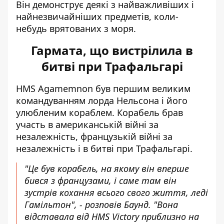
Він демонструє деякі з найважливіших і
найнезвичайніших предметів, коли-
небудь врятованих з моря.
Гармата, що вистрілила в
битві при Трафальгарі
HMS Agamemnon був першим великим
командуванням лорда Нельсона і його
улюбленим кораблем. Корабель брав
участь в американській війні за
незалежність, французькій війні за
незалежність і в битві при Трафальгарі.
"Це був корабель, на якому він вперше
бився з французами, і саме там він
зустрів кохання всього свого життя, леді
Гамільтон", - розповів Баунд. "Вона
відставала від HMS Victory приблизно на