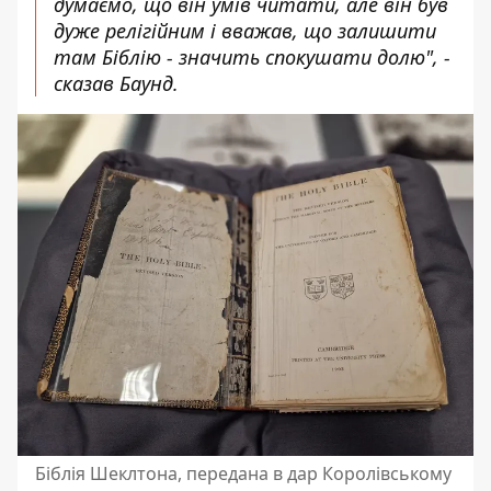
думаємо, що він умів читати, але він був
дуже релігійним і вважав, що залишити
там Біблію - значить спокушати долю", -
сказав Баунд.
Біблія Шеклтона, передана в дар Королівському