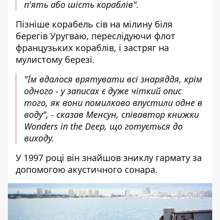
п'ять або шість кораблів".
Пізніше корабель сів на мілину біля
берегів Уругваю, переслідуючи флот
французьких кораблів, і застряг на
мулистому березі.
"Їм вдалося врятувати всі знаряддя, крім
одного - у записах є дуже чіткий опис
того, як вони помилково впустили одне в
воду", - сказав Менсун, співавтор книжки
Wonders in the Deep, що готується до
виходу.
У 1997 році він знайшов зниклу гармату за
допомогою акустичного сонара.