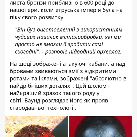
листа бронзи приблизно в 600 році до
нашої ери, коли етруська імперія була на
піку свого розвитку.
"Він був виготовлений з використанням
чудових навичок металообробки, які ми
просто не змогли б зробити самі
сьогодні", - розповів підводний археолог.
На щоці зображені атакуючі кабани, а над
бровами звиваються змії з відкритими
ротами та іклами, зображені "абсолютно в
найдрібніших деталях". Цей шолом -
найкращий зразок такого роду у
світі. Баунд розглядає його як прояв
стародавньої технології.