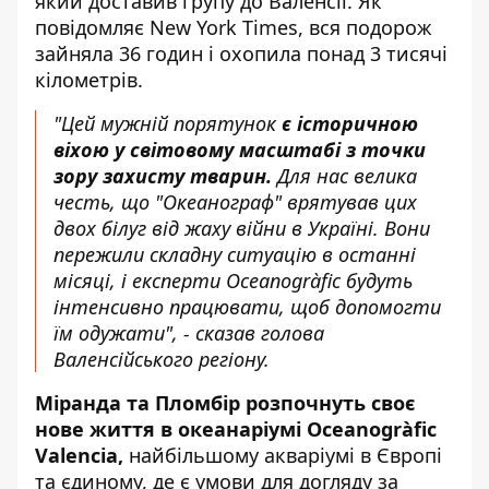
який доставив групу до Валенсії. Як
повідомляє New York Times, вся подорож
зайняла 36 годин і охопила понад 3 тисячі
кілометрів.
"Цей мужній порятунок
є історичною
віхою у світовому масштабі з точки
зору захисту тварин.
Для нас велика
честь, що "Океанограф" врятував цих
двох білуг від жаху війни в Україні. Вони
пережили складну ситуацію в останні
місяці, і експерти Oceanogràfic будуть
інтенсивно працювати, щоб допомогти
їм одужати", - сказав голова
Валенсійського регіону.
Міранда та Пломбір розпочнуть своє
нове життя в океанаріумі Oceanogràfic
Valencia,
найбільшому акваріумі в Європі
та єдиному, де є умови для догляду за