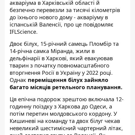
акваріума в Харківській області й
безпечно перевезли за тисячі кілометрів
до їхнього нового дому - акваріуму в
іспанській Валенсії, про це
повідомляє
IFLScience.
Двоє білух, 15-річний самець Пломбір та
14-річна самка Міранда, жили в
дельфінарії в Харкові, який евакуював
тварин з початку повномасштабного
вторгнення Росії в Україну у 2022 році.
Однак
переміщення білух
зайняло
багато місяців ретельного планування.
Ця епічна подорож зрештою включала 12-
годинну поїздку з Харкова до Одеси, а
потім перетин молдовського кордону. У
Кишиневі на команду та двох білуг чекав
невеликий шестимісний чартерний літак,