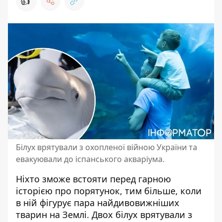
👍
Білух врятували з охопленої війною України та
евакуювали до іспанського акваріума.
Ніхто зможе встояти перед гарною
історією про порятунок
, тим більше, коли
в ній фігурує пара найдивовижніших
тварин на Землі. Двох білух врятували з