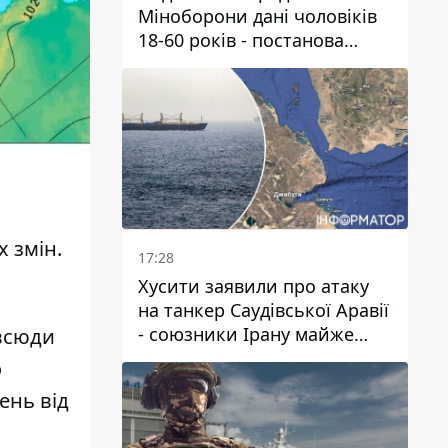
Міноборони дані чоловіків
18-60 років - постанова
Кабміну
 змін.
17:28
Хусити заявили про атаку
на танкер Саудівської Аравії
- союзники Ірану майже
овсюди
закрили Баб-ель-
о
Мандебську протоку
ень від