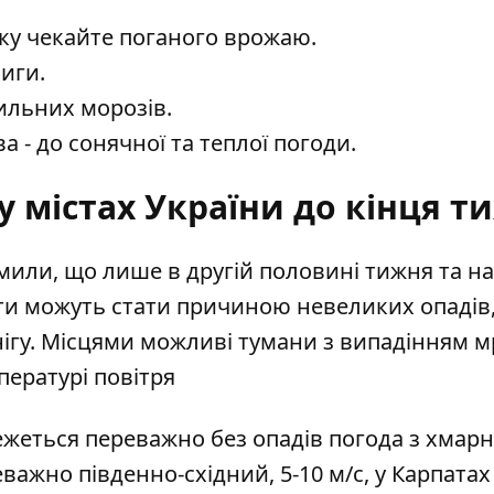
оку чекайте поганого врожаю.
лиги.
сильних морозів.
а - до сонячної та теплої погоди.
 містах України до кінця т
мили, що лише в другій половині тижня
та на
ти можуть стати причиною невеликих опадів
снігу. Місцями можливі тумани з випадінням м
пературі повітря
ережеться переважно без опадів погода з хмар
ажно південно-східний, 5-10 м/с, у Карпатах