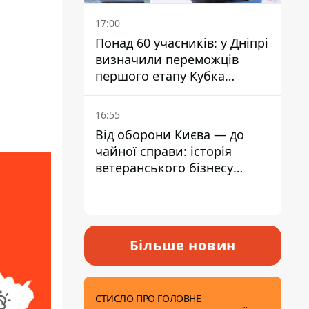
17:00
Понад 60 учасників: у Дніпрі
визначили переможців
першого етапу Кубка
України з вітрильного
спорту
16:55
Від оборони Києва — до
чайної справи: історія
ветеранського бізнесу
родини Лефорів
Більше новин
СТИСЛО ПРО ГОЛОВНЕ