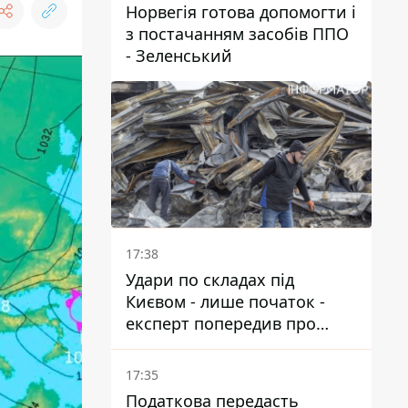
Норвегія готова допомогти і
з постачанням засобів ППО
- Зеленський
17:38
Удари по складах під
Києвом - лише початок -
експерт попередив про
нову загрозу
17:35
Податкова передасть