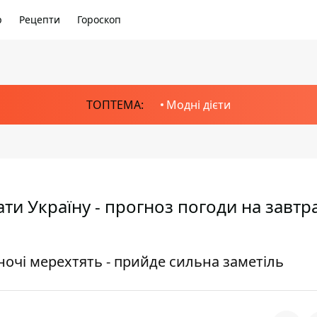
р
Рецепти
Гороскоп
ТОПТЕМА:
Модні дієти
 Україну - прогноз погоди на завтра
очі мерехтять - прийде сильна заметіль