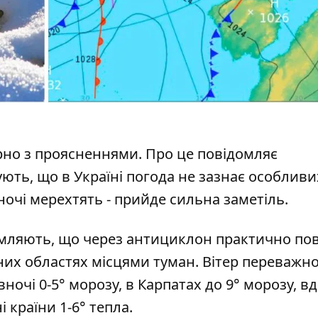
арно з проясненнями
. Про це повідомляє
ть, що в Україні погода не зазнає особливих
очі мерехтять - прийде сильна заметіль.
омляють, що через антициклон практично п
ідних областях місцями туман. Вітер переважн
вночі 0-5° морозу, в Карпатах до 9° морозу, вд
і країни 1-6° тепла.