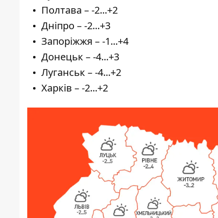
Полтава – -2...+2
Дніпро – -2...+3
Запоріжжя – -1...+4
Донецьк – -4...+3
Луганськ – -4...+2
Харків – -2...+2