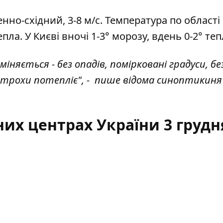
енно-східний, 3-8 м/с. Температура по області
епла. У Києві вночі 1-3° морозу, вдень 0-2° теп
міняється - без опадів, помірковані градуси, бе
ь трохи потепліє", - пише
відома синоптикиня
них центрах України 3 грудн