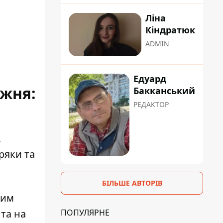
Ліна
Кіндратюк
ADMIN
Едуард
ижня:
Бакканський
РЕДАКТОР
,
ряки та
БІЛЬШЕ АВТОРІВ
ним
ПОПУЛЯРНЕ
 та на