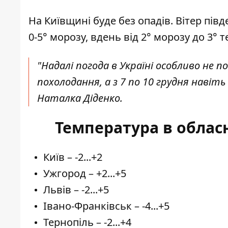
На Київщині буде без опадів. Вітер півд
0-5° морозу, вдень від 2° морозу до 3° т
"Надалі погода в Україні особливо не по
похолодання, а з 7 по 10 грудня навіт
Наталка Діденко
.
Температура в облас
Київ – -2...+2
Ужгород – +2...+5
Львів – -2...+5
Івано-Франківськ – -4...+5
Тернопіль – -2...+4