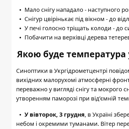
Мало снігу нападало - наступного р
Снігур цвірінькає під вікном - до від
У печі голосно тріщать колоди - до 
Побачити на верхівці дерева тетерев
Якою буде температура у
Синоптики
в Укргідрометцентрі повідо
вихідних малорухомі атмосферні фрон
переважно у вигляді снігу та мокрого 
утворенням паморозі при від’ємній тем
У вівторок, 3 грудня
, в Україні зб
небом і окремими туманами. Вітер перев