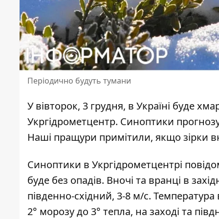
Періодично будуть тумани
У вівторок, 3 грудня,
в Україні буде хм
Укргідрометцентр. Синоптики прогнозую
Наші пращури примітили, якщо зірки вн
Синоптики
в Укргідрометцентрі повід
буде без опадів. Вночі та вранці в зах
південно-східний, 3-8 м/с. Температура 
2° морозу до 3° тепла, на заході та півдн