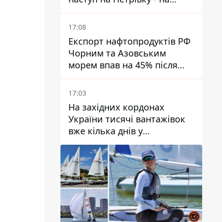
Дружківському напрямку є
загроза обходу позицій ЗСУ
17:08
Експорт нафтопродуктів РФ
Чорним та Азовським
морем впав на 45% після
ударів України
17:03
На західних кордонах
України тисячі вантажівок
вже кілька днів у
нескінченній черзі - це
ознака економічного краху