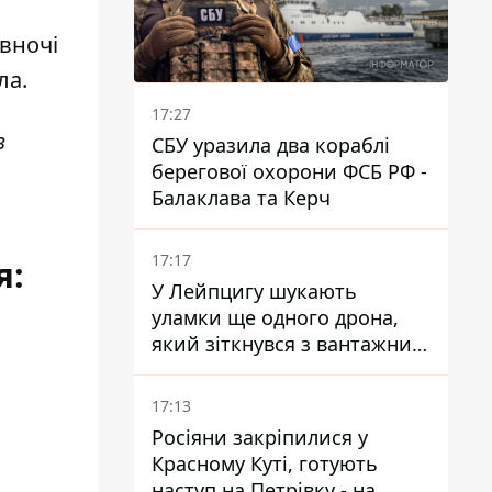
 вночі
ла.
17:27
з
СБУ уразила два кораблі
берегової охорони ФСБ РФ -
Балаклава та Керч
17:17
я
:
У Лейпцигу шукають
уламки ще одного дрона,
який зіткнувся з вантажним
літаком
17:13
Росіяни закріпилися у
Красному Куті, готують
наступ на Петрівку - на