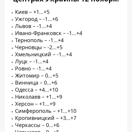
Киев – +1...+5
Ужгород – -1...+6
Львов – -1...+4
Ивано-Франковск – -1...+4
Тернополь – -1...+4
Черновцы – -2...+5
Хмельницкий – -1...+4
Луцк – -1...+4
Ровно – -1...+4
Житомир – 0...+5
Винница – 0...+6
Одесса – +4...+10
Николаев – +1...+9
Херсон – +1...+9
Симферополь – +1...+10
Кропивницкий – +3...+7
Черкассы – 0...+6
Чернигов – 0...+5