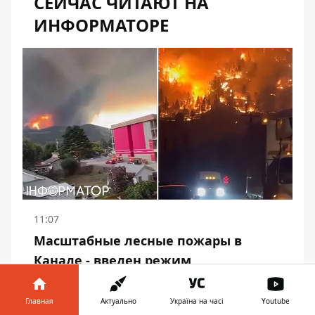
СЕЙЧАС ЧИТАЮТ НА
ИНФОРМАТОРЕ
11:07
Масштабные лесные пожары в
Канаде - введен режим
чрезвычайного положения,
выехали более 20 тысяч человек
Главная
Актуально
Україна на часі
Youtube