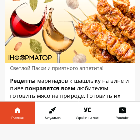
Светлой Пасхи и приятного аппетита!
Рецепты
маринадов к шашлыку на вине и
пиве
понравятся всем
любителям
готовить мясо на природе.
Готовить их
совсем несложно
. А чтобы было еще
вкуснее,
Информатор припас для вас
вкусные советы!
Главная
Актуально
Україна на часі
Youtube
Маринад на пиве
Информатор в
Скачать
телефоне
👉