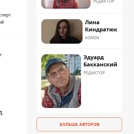
РЕДАКТОР
сперт
Лина
ой
Киндратюк
ADMIN
г
Эдуард
Бакканский
РЕДАКТОР
д
БОЛЬШЕ АВТОРОВ