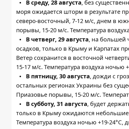
В среду, 28 августа
, без существен
моря ожидается шторм в результате п
северо-восточный, 7-12 м/с, днем ​​в 
порывы, 15-20 м/с. Температура воздуха 
В четверг, 29 августа
, на большей
осадков, только в Крыму и Карпатах п
Ветер сохранится в восточной четверт
15-17 м/с. Температура воздуха ночью +1
В пятницу, 30 августа
, дожди с гр
остальных регионах Украины без сущес
Приазовье порывы, 15-20 м/с. Температу
В субботу, 31 августа
, будет держа
только в Крыму ожидаются небольшие д
Температура воздуха ночью +19-24°С, дне