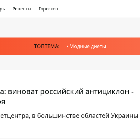
рь
Рецепты
Гороскоп
ТОПТЕМА:
Модные диеты
: виноват российский антициклон -
ря
метцентра, в большинстве областей Украины