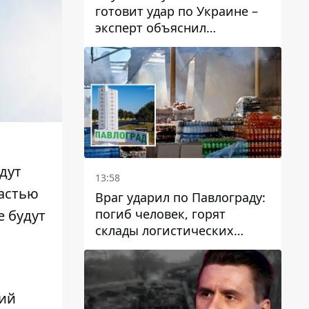
готовит удар по Украине –
эксперт объяснил
настоящее назначение
новой гомельской бригады
дут
13:58
астью
Враг ударил по Павлограду:
погиб человек, горят
 будут
склады логистических
компаний и магазина
кий