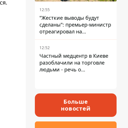
ся.
12:55
"Жесткие выводы будут
сделаны": премьер-министр
отреагировал на
несколькодневное
отсутствие воды в Марганце
12:52
Частный медцентр в Киеве
разоблачили на торговле
людьми - речь о
суррогатном материнстве
Больше
новостей