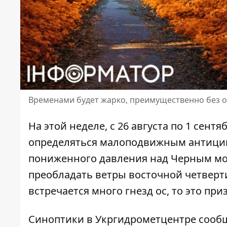
Временами будет жарко, преимущественно без о
На этой неделе,
с 26 августа по 1 сент
определяться малоподвижным антицик
пониженного давления над Черным мор
преобладать ветры восточной четверти
встречается много гнезд ос, то это пр
Синоптики
в Укргидрометцентре сообщ