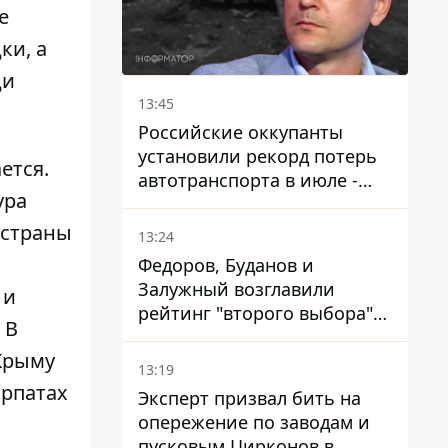
е
ки, а
ди
13:45
Российские оккупанты
установили рекорд потерь
ется.
автотранспорта в июле -
ура
почти 14 тысяч единиц
 страны
13:24
Федоров, Буданов и
Залужный возглавили
 ​​
рейтинг "второго выбора"
 В
украинцев - опрос показал
 Крыму
альтернативные симпатии
13:19
арпатах
Эксперт призвал бить на
опережение по заводам и
пусковым Цирконов в