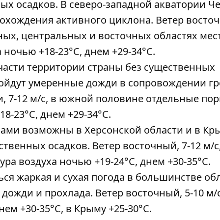
ных осадков. В северо-западной акватории Ч
рохождения активного циклона. Ветер восто
южных, центральных и восточных областях ме
ночью +18-23°С, днем ​​+29-34°С.
 части территории страны без существенных
ройдут умеренные дожди в сопровождении гр
и, 7-12 м/с, в южной половине отдельные по
8-23°С, днем ​​+29-34°С.
озами возможны в Херсонской области и в Кры
твенных осадков. Ветер восточный, 7-12 м/с,
ра воздуха ночью +19-24°С, днем ​​+30-35°С.
ться жаркая и сухая погода в большинстве об
ожди и прохлада. Ветер восточный, 5-10 м/с
м ​​+30-35°С, в Крыму +25-30°С.