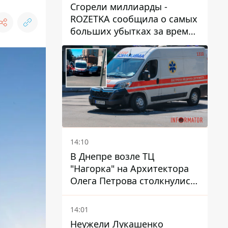
Сгорели миллиарды -
ROZETKA сообщила о самых
больших убытках за время
существования компании
14:10
В Днепре возле ТЦ
"Нагорка" на Архитектора
Олега Петрова столкнулись
"скорая" и Toyota: трамваи
№5 задерживаются
14:01
Неужели Лукашенко