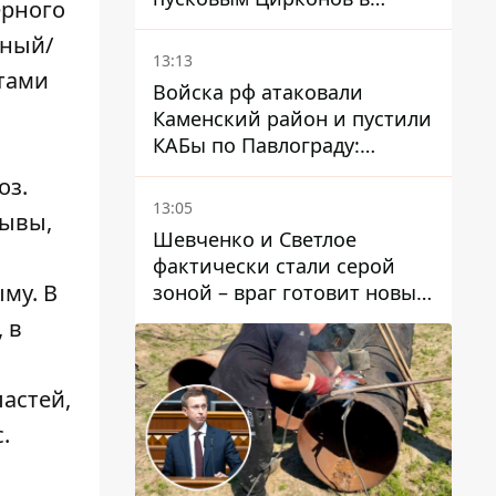
ерного
России
чный/
13:13
стами
Войска рф атаковали
Каменский район и пустили
КАБы по Павлограду:
пострадал мужчина, в небо
оз.
поднимается столб дыма
13:05
рывы,
Шевченко и Светлое
фактически стали серой
му. В
зоной – враг готовит новые
атаки на Добропольском
 в
направлении
ластей,
.