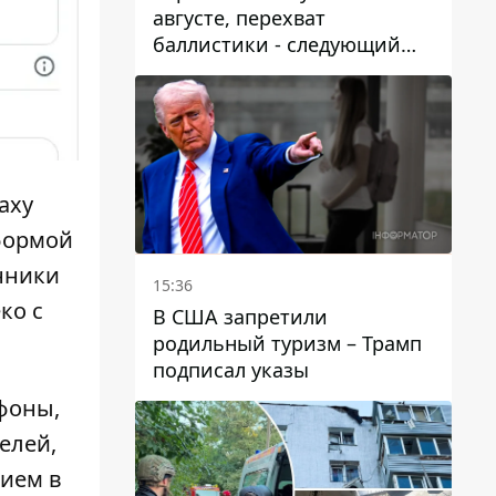
августе, перехват
баллистики - следующий
этап - Fire Point
конкретизировало планы
axy
 формой
онники
15:36
ко с
В США запретили
родильный туризм – Трамп
подписал указы
фоны,
елей,
тием в