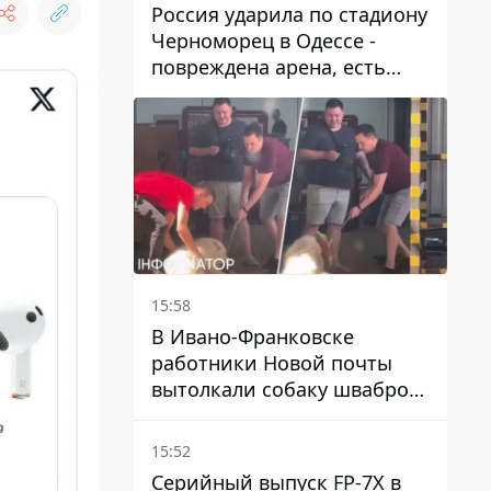
Россия ударила по стадиону
Черноморец в Одессе -
повреждена арена, есть
пострадавший
15:58
В Ивано-Франковске
работники Новой почты
вытолкали собаку шваброй
в 37-градусную жару -
реакция компании
15:52
Серийный выпуск FP-7X в