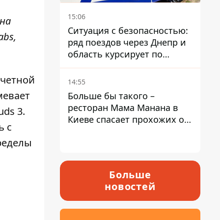
15:06
она
Ситуация с безопасностью:
abs
,
ряд поездов через Днепр и
область курсирует по
измененному маршруту, а
часть пути заменили
учетной
14:55
автобусами и электричками
мевает
Больше бы такого –
ресторан Мама Манана в
ds 3.
Киеве спасает прохожих от
ь с
жары
пределы
Больше
новостей